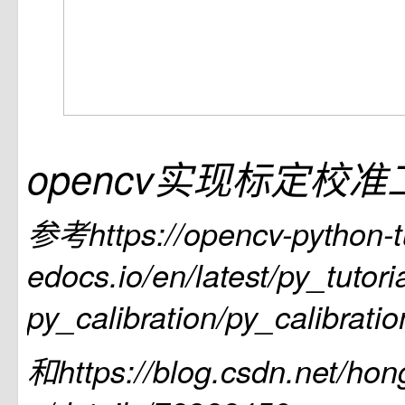
opencv实现标定校准
参考https://opencv-python-tu
edocs.io/en/latest/py_tutori
py_calibration/py_calibratio
和https://blog.csdn.net/hong