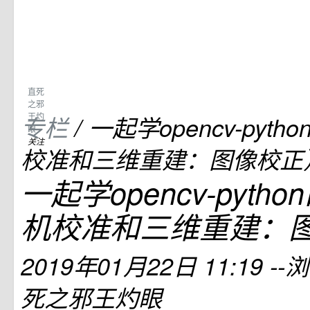
直死
之邪
王灼
专栏
/
一起学opencv-pyt
眼
关注
校准和三维重建：图像校正
一起学opencv-pyth
机校准和三维重建：
2019年01月22日 11:19
--
死之邪王灼眼