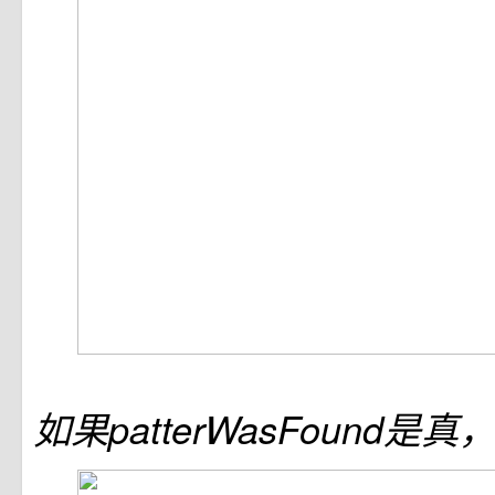
如果patterWasFound