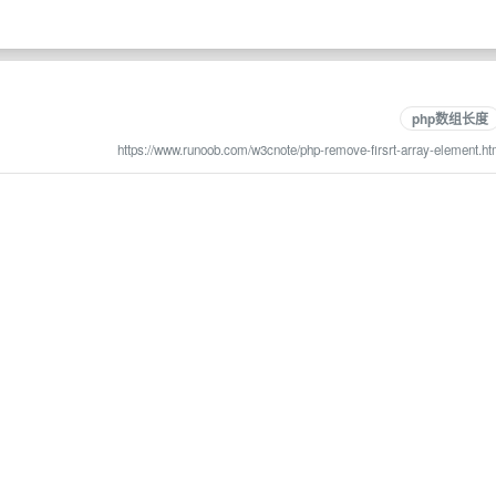
php数组长度
https://www.runoob.com/w3cnote/php-remove-firsrt-array-element.ht