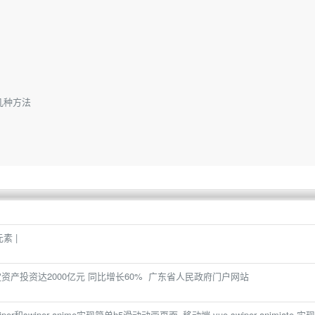
的几种方法
素 |
定资产投资达2000亿元 同比增长60% 广东省人民政府门户网站
iper和swiper anime实现简单h5滑动动画页面_移动端 vue swiper animiate 实现