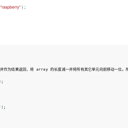
,
"raspberry"
)
;
一个单元移出并作为结果返回，将 array 的长度减一并将所有其它单元向前移动
)
;
'
)
;