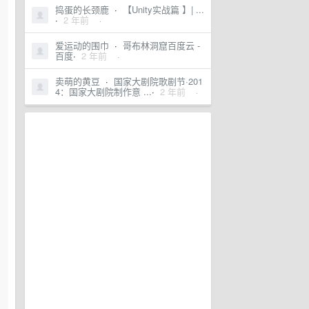
捣蛋的长颈鹿
·
【Unity实战篇 】| ...
·
2 年前
·
爱运动的围巾
·
哥布林洞窟百度云 -
百度
·
2 年前
·
卖萌的黄豆
·
国家大剧院歌剧节·201
4：国家大剧院制作意 ...
·
2 年前
·