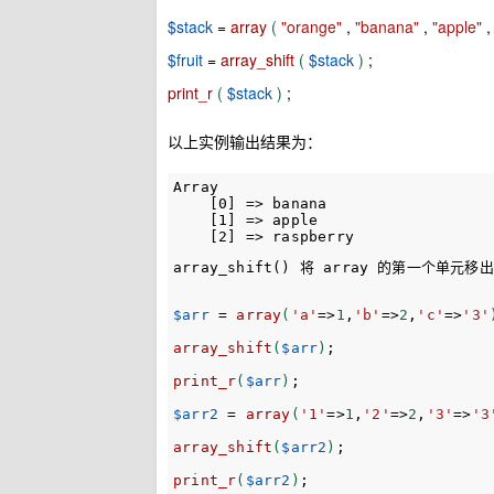
$stack
=
array
(
"orange"
,
"banana"
,
"apple"
$fruit
=
array_shift
(
$stack
)
;
print_r
(
$stack
)
;
以上实例输出结果为：
Array

    [0] => banana

    [1] => apple

array_shift() 将 array 的第
$arr
=
array
(
'a'
=>
1
,
'b'
=>
2
,
'c'
=>
'3'
array_shift
(
$arr
)
;
print_r
(
$arr
)
;
$arr2
=
array
(
'1'
=>
1
,
'2'
=>
2
,
'3'
=>
'3
array_shift
(
$arr2
)
;
print_r
(
$arr2
)
;