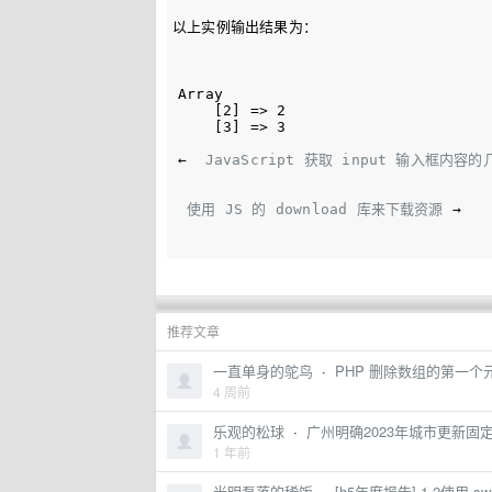
以上实例输出结果为：
Array

    [2] => 2

    [3] => 3

← 
 JavaScript 获取 input 输入框内容
 使用 JS 的 download 库来下载资源
 →
推荐文章
一直单身的鸵鸟
·
PHP 删除数组的第一个元
4 周前
乐观的松球
·
广州明确2023年城市更新固
1 年前
光明磊落的稀饭
·
[h5年度报告] 1.2使用 sw