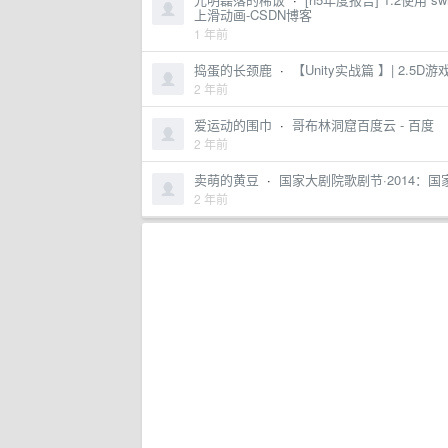
上滑动画-CSDN博客
1 年前
捣蛋的长颈鹿
·
【Unity实战篇 】| 2.5
2 年前
爱运动的围巾
·
哥布林洞窟百度云 - 百度
2 年前
卖萌的黄豆
·
国家大剧院歌剧节·2014：
2 年前