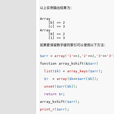
以上实例输出结果为：
Array

    [b] => 2

    [c] => 3

Array

    [0] => 2

如果要保留数字键的索引可以使用以下方法：
$arr
=
array
(
'1'
=>
1
,
'2'
=>
2
,
'3'
=>
'3'
function
 array_kshift
(
&
$arr
)
list
(
$k
)
=
array_keys
(
$arr
)
;
$r
=
array
(
$k
=>
$arr
[
$k
]
)
;
unset
(
$arr
[
$k
]
)
;
return
$r
;
array_kshift
(
$arr
)
;
print_r
(
$arr
)
;