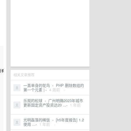
一位。所有的数字键名将改为从零开始计数，文字键名将不变。
相关文章推荐
一直单身的鸵鸟
·
PHP 删除数组的
第一个元素 |
·
4 周前
·
乐观的松球
·
广州明确2023年城市
更新固定资产投资达20 ...
·
1 年前
·
光明磊落的稀饭
·
[h5年度报告] 1.2
使用 ...
·
1 年前
·