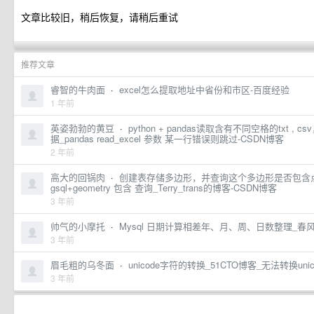
文章比较旧，稍后恢复，请稍后重试
推荐文章
睿智的牛肉面
·
excel怎么提取地址中省份和市区-百度经验
1 年前
英姿勃勃的黄豆
·
python + pandas读取含有不同空格的txt ,
据_pandas read_excel 参数 某一行错误则跳过-CSDN博客
2 年前
高大的回锅肉
·
创建表存储多边形，并查询这个多边形是否包含点(Postgr
gsql+geometry 包含 查询_Terry_trans的博客-CSDN博客
3 年前
帅气的小摩托
·
Mysql 日期计算相差年、月、周、日数整理_春
3 年前
眉毛粗的乌冬面
·
unicode字符的转换_51CTO博客_无法转换uni
3 年前