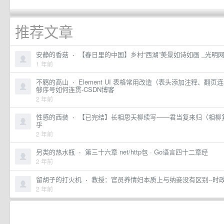
推荐文章
安静的香菇
·
【春日里的中国】乡村“西湖”美景如诗如画 _光明
1 年前
不羁的高山
·
Element UI 表格常用改造（表头添加注释、
够序号如何连贯-CSDN博客
2 年前
性感的西装
·
【已完结】长相思夭柳续写——君当复来归（相柳复
乎
2 年前
另类的热水瓶
·
第三十六章 net/http包 · Go语言四十二章经
2 年前
留胡子的打火机
·
教授：官员养情妇本质上与纳妾没有区别--时政
2 年前