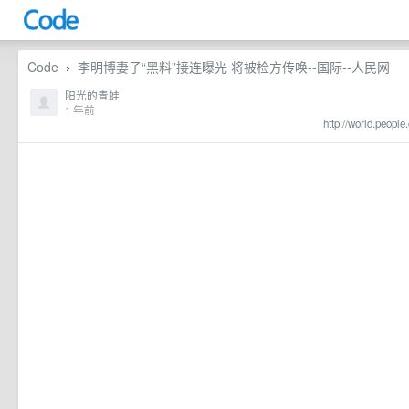
Code
李明博妻子“黑料”接连曝光 将被检方传唤--国际--人民网
›
阳光的青蛙
1 年前
http://world.peop