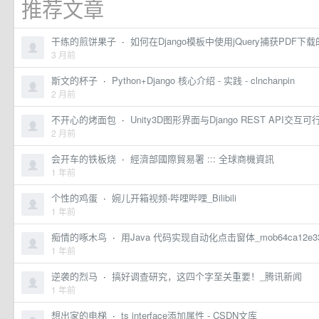
推荐文章
干练的煎饼果子
·
如何在Django模板中使用jQuery捕获PD
3 月前
斯文的杯子
·
Python+Django 核心介绍 - 实践 - clnchanpin
2 月前
不开心的烤面包
·
Unity3D图形界面与Django REST API
2 月前
会开车的铁板烧
·
經濟部國際貿易署 ::: 全球商機資訊
1 年前
个性的鸡蛋
·
婉儿开箱视频-哔哩哔哩_Bilibili
1 年前
痴情的啄木鸟
·
用Java 代码实现自动化点击窗体_mob64ca12e
1 年前
逆袭的烈马
·
搞好调查研究，这四个字至关重要！_腾讯新闻
1 年前
想出家的电梯
·
ts interface添加属性 - CSDN文库