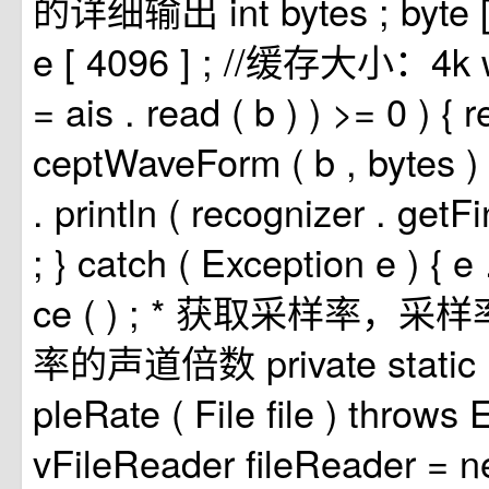
的详细输出
int
bytes
;
byte
e
[
4096
]
;
//缓存大小：4k
=
ais
.
read
(
b
)
)
>=
0
)
{
r
ceptWaveForm
(
b
,
bytes
)
.
println
(
recognizer
.
getFi
;
}
catch
(
Exception
e
)
{
e
ce
(
)
;
* 获取采样率，采
率的声道倍数
private
static
pleRate
(
File
file
)
throws
E
vFileReader
fileReader
=
n