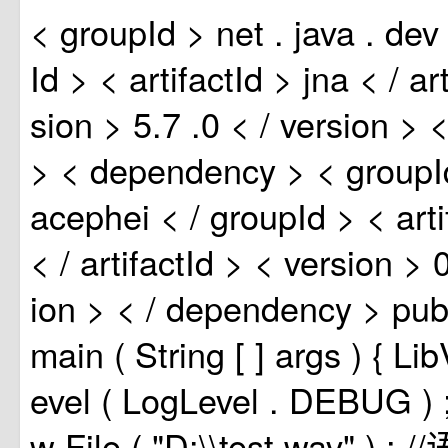
<
groupId
>
net
.
java
.
de
Id
>
<
artifactId
>
jna
<
/
ar
sion
>
5.7
.0
<
/
version
>
>
<
dependency
>
<
group
acephei
<
/
groupId
>
<
art
<
/
artifactId
>
<
version
>
ion
>
<
/
dependency
>
pub
main
(
String
[
]
args
)
{
Li
evel
(
LogLevel
.
DEBUG
)
w
File
(
"D:\\test.wav"
)
;
/