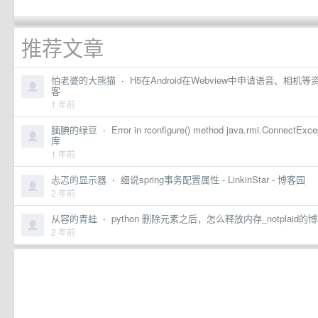
推荐文章
怕老婆的大熊猫
·
H5在Android在Webview中申请语音、相机等资
客
1 年前
腼腆的绿豆
·
Error in rconfigure() method java.rmi.ConnectExc
库
1 年前
忐忑的显示器
·
细说spring事务配置属性 - LinkinStar - 博客园
2 年前
从容的青蛙
·
python 删除元素之后，怎么释放内存_notplaid的
2 年前