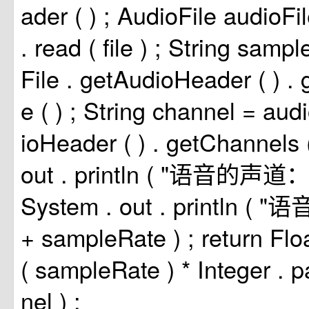
ader
(
)
;
AudioFile
audioFi
.
read
(
file
)
;
String
sampl
File
.
getAudioHeader
(
)
.
e
(
)
;
String
channel
=
audi
ioHeader
(
)
.
getChannels
out
.
println
(
"语音的声道：
System
.
out
.
println
(
"语
+
sampleRate
)
;
return
Flo
(
sampleRate
)
*
Integer
.
p
nel
)
;