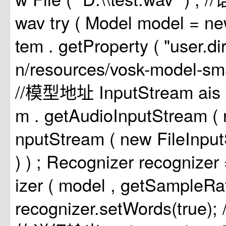
wav
try
(
Model
model
=
n
tem
.
getProperty
(
"user.di
n/resources/vosk-model-sm
//模型地址
InputStream
ais
m
.
getAudioInputStream
(
nputStream
(
new
FileInpu
)
)
;
Recognizer
recognizer
izer
(
model
,
getSampleRa
recognizer.setWords(tru