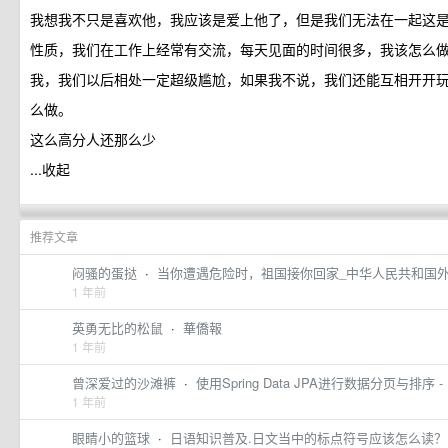
我想我不只是喜欢他，我应该是爱上他了，但是我们无法在一起这
性质，我们在工作上经常有交流，每天见面的时间很多，我该怎么
我，我们以后相处一定超级尴尬，如果我不说，我们还能互相开开
么做。
这么高分人还那么少
...收起
推荐文章
闷骚的蛋挞
·
当你遭遇危险时，祖国接你回家_中华人民共和国
1 年前
英勇无比的松鼠
·
華僑報
1 年前
曾深爱过的沙滩裤
·
使用Spring Data JPA进行数据分页与排序 
1 年前
眼睛小的篮球
·
日语知识普及.日文当中的标点符号应该怎么读？收