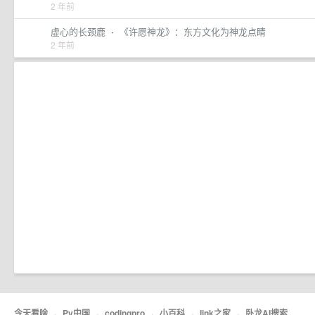
2 年前
虚心的长颈鹿
·
《许愿神龙》：东方文化为神龙点睛
2 年前
今天看啥
·
Py中国
·
codingpro
·
小百科
·
link之家
·
卧龙AI搜索