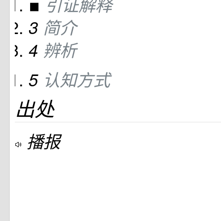
▪
引证解释
3
简介
4
辨析
5
认知方式
出处
播报