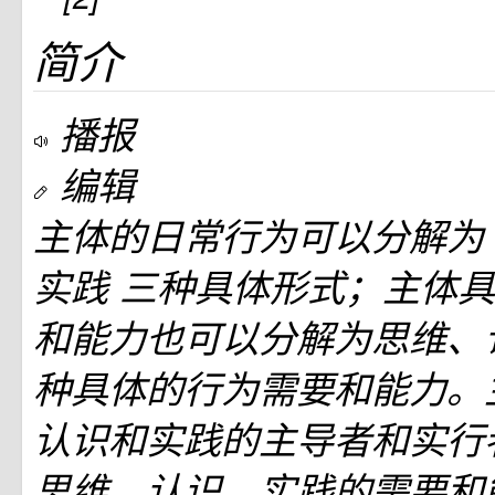
简介
播报
编辑
主体的日常行为可以分解为
实践
三种具体形式；主体具
和能力也可以分解为思维、
种具体的行为需要和能力。
认识和实践的主导者和实行
思维、认识、实践的需要和