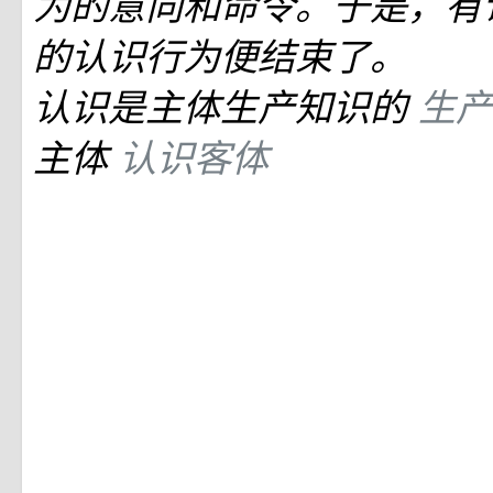
为的意向和命令。于是，有
的认识行为便结束了。
认识是主体生产知识的
生
主体
认识客体