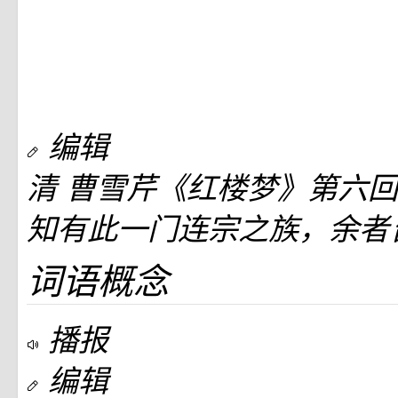
编辑
清 曹雪芹《红楼梦》第六回
知有此一门连宗之族，余者
词语概念
播报
编辑