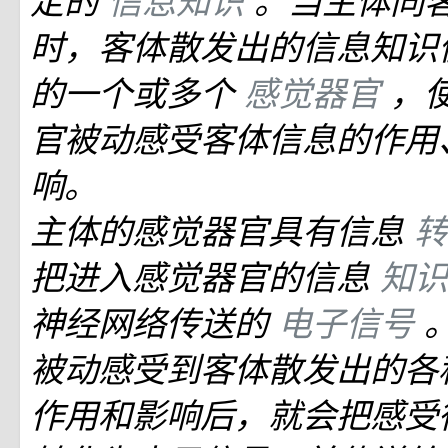
时，客体散发出的信息知识
的一个或多个
感觉器官
，
官被动感受客体信息的作用
响。
主体的感觉器官具有信息
把进入感觉器官的信息
知
神经网络传送的
电子信号
被动感受到客体散发出的各
作用和影响后，就会把感受