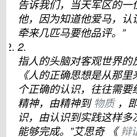
告诉我们，当天军区的一
他，因为知道他爱马，认
牵来几匹马要他品评。”
2.
指人的头脑对客观世界的
《人的正确思想是从那里
个正确的认识，往往需要
精神，由精神到
物质
，
识，由认识到实践这样多
能够完成。”艾思奇 《
辩