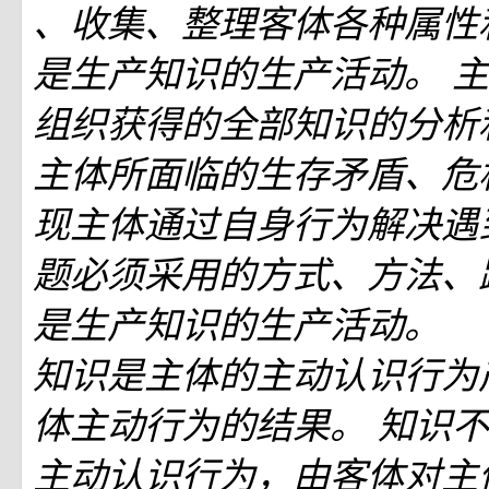
、收集、整理客体各种属性
是生产知识的生产活动。
主
组织获得的全部知识的分析
主体所面临的生存矛盾、危
现主体通过自身行为解决遇
题必须采用的方式、方法、
是生产知识的生产活动。
知识是主体的主动认识行为
体主动行为的结果。
知识不
主动认识行为，由客体对主