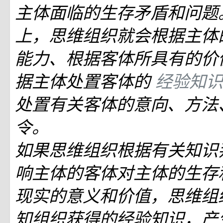
主体面临的生存矛盾和问题
上，思维组织就会根据主体
能力、根据客体所具有的价
据主体处置客体的
经验知
处置有关客体的意向、方法
令。
如果思维组织根据有关知识
响主体的客体对主体的生存
现实的意义和价值，思维组
知组织获得的经验知识，产