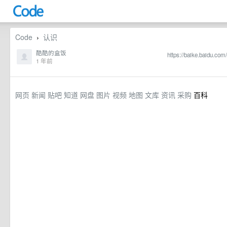
Code
认识
›
酷酷的盒饭
https://baike.baidu
1 年前
网页
新闻
贴吧
知道
网盘
图片
视频
地图
文库
资讯
采购
百科