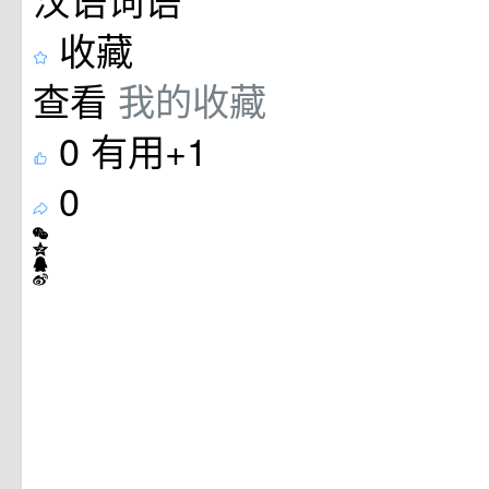
收藏
查看
我的收藏
0
有用+1
0