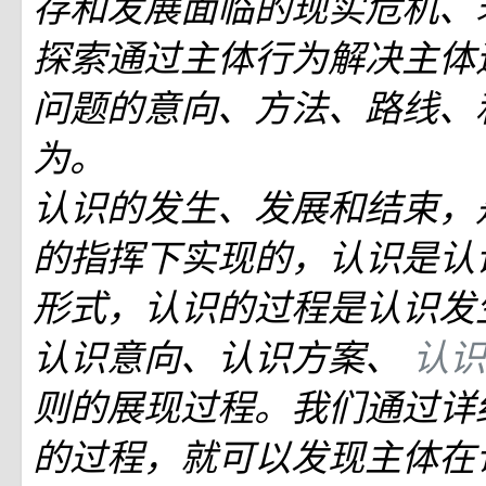
存和发展面临的现实危机、
探索通过主体行为解决主体
问题的意向、方法、路线、
为。
认识的发生、发展和结束，
的指挥下实现的，认识是认
形式，认识的过程是认识发
认识意向、认识方案、
认
则的展现过程。我们通过详
的过程，就可以发现主体在