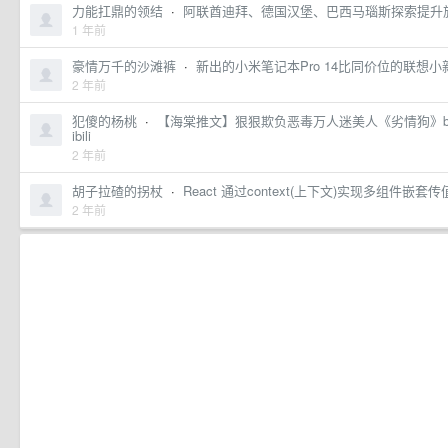
力能扛鼎的领结
·
阿联酋迪拜、德国汉堡、巴西马瑙斯探索提升
1 年前
豪情万千的沙滩裤
·
新出的小米笔记本Pro 14比同价位的联想小新
2 年前
犯傻的杨桃
·
【海棠推文】狠狠欺负恶毒万人迷美人《劣情狗》by
ibili
2 年前
胡子拉碴的拐杖
·
React 通过context(上下文)实现多组件嵌套传
2 年前