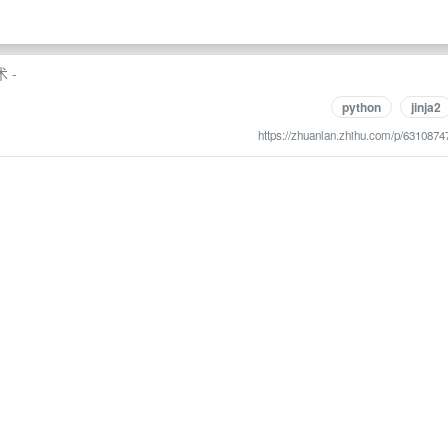
 -
python
jinja2
https://zhuanlan.zhihu.com/p/6310874