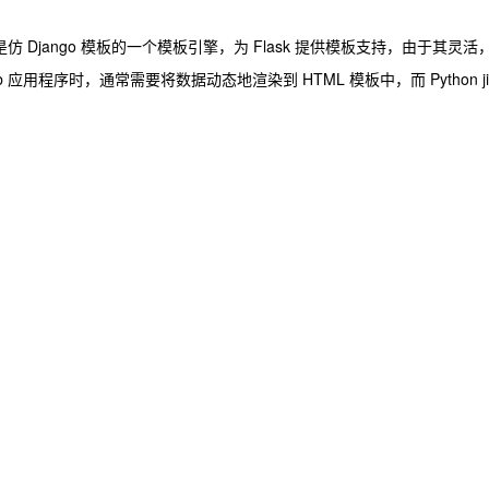
起初是仿 Django 模板的一个模板引擎，为 Flask 提供模板支持，由于其灵活
用程序时，通常需要将数据动态地渲染到 HTML 模板中，而 Python jin
板在 Python 的web开发中广泛使用，它能够有效的将业务逻辑和页面逻辑
护。
动态
部分的文件，模板文件在经过动态赋值后，返回给用户。
它可以帮助我们将数据渲染到各种格式的文档中，如 HTML、XML、Markdown