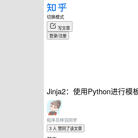
切换模式
写文章
登录/注册
Jinja2：使用Python进
程序员梓羽同学
3 人
赞同了该文章