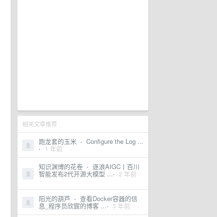
相关文章推荐
跑龙套的玉米
·
Configure the Log ...
·
1 年前
·
知识渊博的花卷
·
逐浪AIGC丨百川
智能发布2代开源大模型 ...
·
2 年前
·
阳光的葫芦
·
查看Docker容器的信
息_程序员欣宸的博客 ...
·
3 年前
·