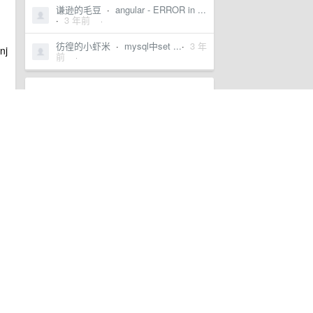
谦逊的毛豆
·
angular - ERROR in ...
·
3 年前
·
，
彷徨的小虾米
·
mysql中set ...
·
3 年
j
前
·
分