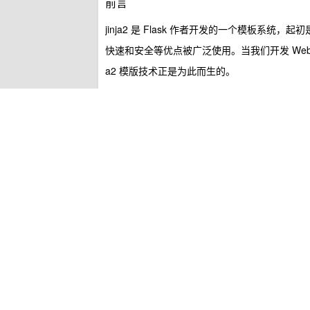
前言
jinja2 是 Flask 作者开发的一个模板系统，
快速和安全等优点被广泛使用。当我们开发 Web 应
a2 模版技术正是为此而生的。
要了解jinja2，那么需要先理解模板的概念。模
开，使代码可读性增强、并且更加容易理解和维
模板简单来说就是一个其中包含
占位变量
表示
模板渲染流程
Jinja2简介
Jinja2 是一个流行的 Python 模板引擎，
等。Jinja2 具有以下几个特性：
简单而灵活的语法
支持模板继承和包含