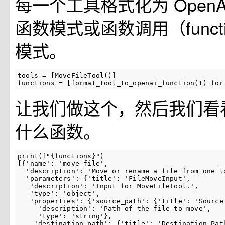
每一个工具格式化为 OpenA
函数模式或函数调用（function
模式。
tools = [MoveFileTool()]

functions = [format_tool_to_openai_function(t) for
让我们做这个，然后我们看
什么函数。
print(f"{functions}")

[{'name': 'move_file',

  'description': 'Move or rename a file from one lo
  'parameters': {'title': 'FileMoveInput',

   'description': 'Input for MoveFileTool.',

   'type': 'object',

   'properties': {'source_path': {'title': 'Source 
     'description': 'Path of the file to move',

     'type': 'string'},

    'destination_path': {'title': 'Destination Path