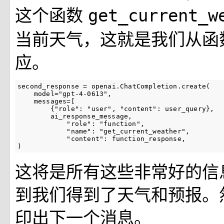
这个函数
get_current_
当前天气，这就是我们从函
应。
second_response
=
openai
.
ChatCompletion
.
create
(
model
=
"gpt-4-0613"
,
messages
=
[
{
"role"
:
"user"
,
"content"
:
user_query
},
ai_response_message
,
"role"
:
"function"
,
"name"
:
"get_current_weather"
,
"content"
:
function_response
,
)
这将是所有这些非常好的信
到我们得到了天气和预报。
印出下一个消息。