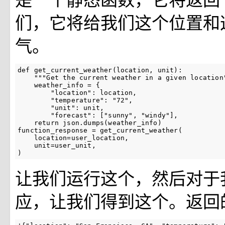
们，它将给我们这个位置和
气。
def
get_current_weather
(
location
,
unit
):
"""Get the current weather in a given location
weather_info
=
{
"location"
:
location
,
"temperature"
:
"72"
,
"unit"
:
unit
,
"forecast"
:
[
"sunny"
,
"windy"
],
return
json
.
dumps
(
weather_info
)
function_response
=
get_current_weather
(
location
=
user_location
,
unit
=
user_unit
,
)
让我们运行这个，然后对于
应，让我们得到这个。返回