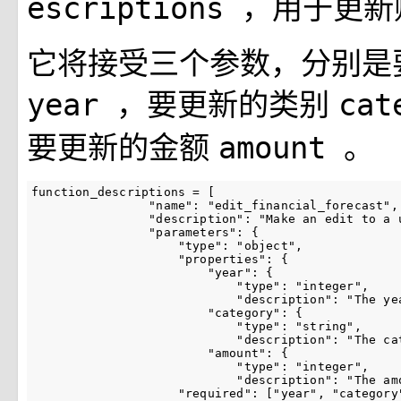
，用于更新
escriptions
它将接受三个参数，分别是
，要更新的类别
year
cat
要更新的金额
。
amount
function_descriptions
=
[
"name"
:
"edit_financial_forecast"
,
"description"
:
"Make an edit to a 
"parameters"
:
{
"type"
:
"object"
,
"properties"
:
{
"year"
:
{
"type"
:
"integer"
,
"description"
:
"The ye
"category"
:
{
"type"
:
"string"
,
"description"
:
"The ca
"amount"
:
{
"type"
:
"integer"
,
"description"
:
"The am
"required"
:
[
"year"
,
"category