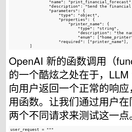
"name"
:
"print_financial_forecast"
"description"
:
"Send the financial
"parameters"
:
{
"type"
:
"object"
,
"properties"
:
{
"printer_name"
:
{
"type"
:
"string"
,
"description"
:
"the na
"enum"
:
[
"home_printer
"required"
:
[
"printer_name"
],
]
OpenAI 新的函数调用（functi
的一个酷炫之处在于，LLM
向用户返回一个正常的响应
用函数。让我们通过用户在
两个不同请求来测试这一点
user_request = """
