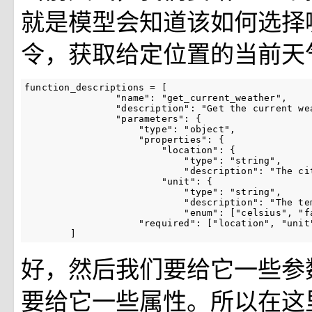
就是模型会知道该如何选择
令，获取给定位置的当前天
function_descriptions
=
[
"name"
:
"get_current_weather"
,
"description"
:
"Get the current we
"parameters"
:
{
"type"
:
"object"
,
"properties"
:
{
"location"
:
{
"type"
:
"string"
,
"description"
:
"The ci
"unit"
:
{
"type"
:
"string"
,
"description"
:
"The te
"enum"
:
[
"celsius"
,
"f
"required"
:
[
"location"
,
"unit
]
好，然后我们要给它一些参
要给它一些属性。所以在这