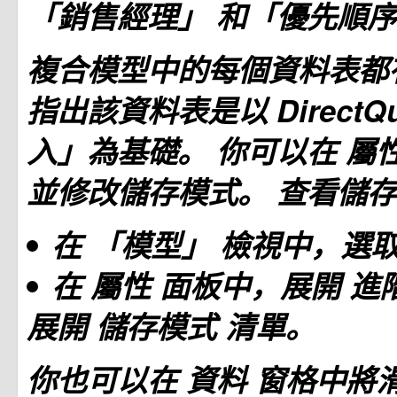
「銷售經理」
和「優先順
複合模型中的每個資料表都
指出該資料表是以 DirectQ
入」為基礎。 你可以在
屬
並修改儲存模式。 查看儲
在
「模型」
檢視中，選
在
屬性
面板中，展開
進
展開
儲存模式
清單。
你也可以在
資料
窗格中將