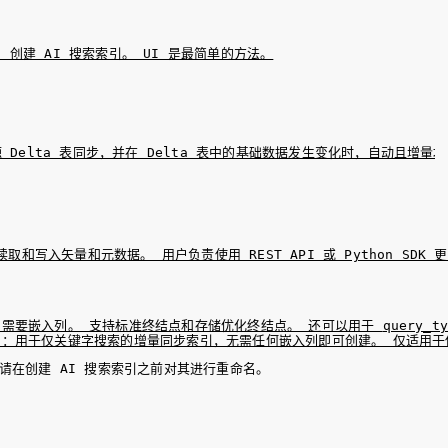
API 创建 AI 搜索索引。 UI 是最简单的方法。
 Delta 表同步，并在 Delta 表中的基础数据发生变化时，自动且增量
）：需要嵌入列。 支持标准终结点和存储优化终结点。 还可以用于 
query_t
a）：用于仅关键字搜索的增量同步索引，无需任何嵌入列即可创建。 仅适用
请在创建 AI 搜索索引之前对其进行重命名。