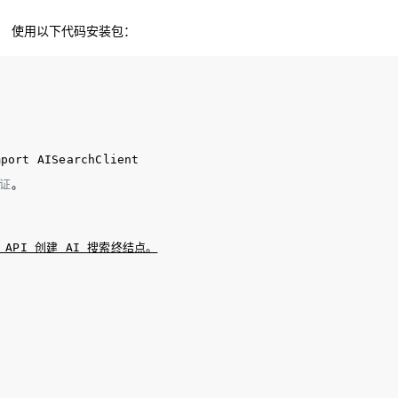
它。 使用以下代码安装包：
证
。
 或 API 创建 AI 搜索终结点。