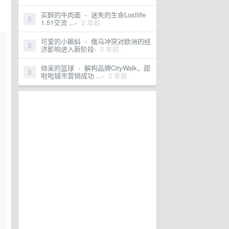
买醉的牛肉面
·
迷失的生命Lostlife
1.51交流 ...
·
2 年前
·
可爱的小蝌蚪
·
俄乌冲突对欧洲的经
济影响进入新阶段
·
2 年前
·
帅呆的篮球
·
解构品牌CityWalk，甜
啦啦城市营销成功 ...
·
2 年前
·