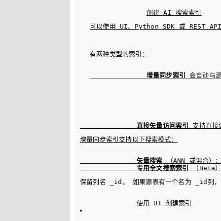
可以使用 UI、Python SDK 或 REST 
有两种类型的索引：
增量同步索引
 会自动与源
直接矢量访问索引
增量同步索引支持以下搜索模式：
矢量搜索
 （ANN 或混合
专用全文搜索索引
 （Bet
保留列名 
_id
。 如果源表有一个名为 
_id
列，