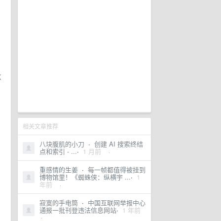
K
相关文章推荐
八块腹肌的小刀
·
创建 AI 搜索终结
点和索引 - ...
·
1 月前
·
重感情的生姜
·
每一帧都值得被挂到
博物馆里！《蜘蛛侠：纵横宇 ...
·
1
年前
·
寂寞的手电筒
·
中国互联网举报中心
通报一批刊登违法信息网站
·
1 年前
·