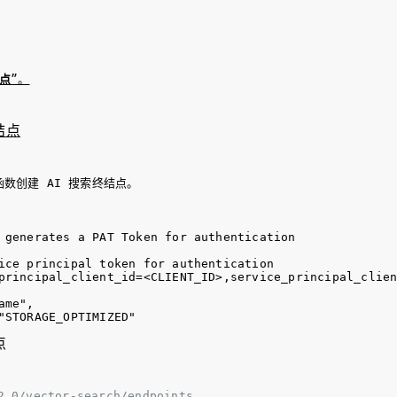
点
”。
结点
 函数创建 AI 搜索终结点。
 generates a PAT Token for authentication

ice principal token for authentication

principal_client_id=<CLIENT_ID>,service_principal_clien
me",

点
2.0/vector-search/endpoints
。