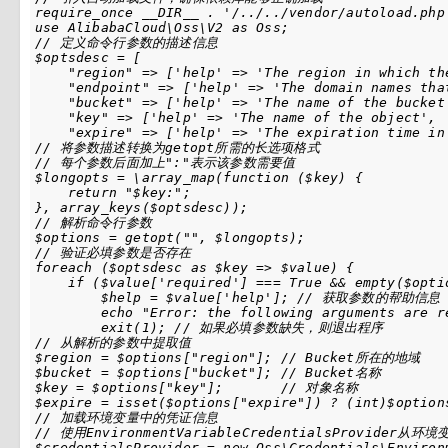
require_once __DIR__ . '/../../vendor/autoload.php'
use AlibabaCloud\Oss\V2 as Oss;

// 定义命令行参数的描述信息

$optsdesc = [

    "region" => ['help' => 'The region in which 
    "endpoint" => ['help' => 'The domain names t
    "bucket" => ['help' => 'The name of the buck
    "key" => ['help' => 'The name of the object'
    "expire" => ['help' => 'The expiration time
// 将参数描述转换为getopt所需的长选项格式

// 每个参数后面加上":"表示该参数需要值

$longopts = \array_map(function ($key) {

    return "$key:";

}, array_keys($optsdesc));

// 解析命令行参数

$options = getopt("", $longopts);

// 验证必填参数是否存在

foreach ($optsdesc as $key => $value) {

    if ($value['required'] === True && empty($optio
        $help = $value['help']; // 获取参数的帮助信息

        echo "Error: the following arguments are r
        exit(1); // 如果必填参数缺失，则退出程序

// 从解析的参数中提取值

$region = $options["region"]; // Bucket所在的地域

$bucket = $options["bucket"]; // Bucket名称

$key = $options["key"];       // 对象名称

$expire = isset($options["expire"]) ? (int)$opti
// 加载环境变量中的凭证信息

// 使用EnvironmentVariableCredentialsProvider从环境变
$credentialsProvider = new Oss\Credentials\Environ