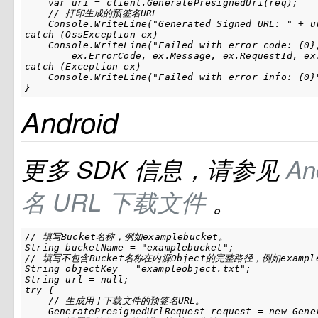
    var uri = client.GeneratePresignedUri(req);

    // 打印生成的预签名URL

    Console.WriteLine("Generated Signed URL: " + ur
catch (OssException ex)

    Console.WriteLine("Failed with error code: {0}
        ex.ErrorCode, ex.Message, ex.RequestId, ex.
catch (Exception ex)

    Console.WriteLine("Failed with error info: {0}"
}
Android
更多
SDK
信息，请参见
An
名
URL
下载文件
。
// 填写Bucket名称，例如examplebucket。

String bucketName = "examplebucket";

// 填写不包含Bucket名称在内源Object的完整路径，例如exampleo
String objectKey = "exampleobject.txt";

String url = null;

try {

    // 生成用于下载文件的预签名URL。

    GeneratePresignedUrlRequest request = new Gene