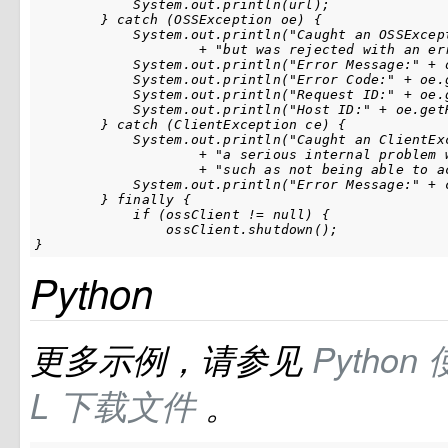
            System.out.println(url);

        } catch (OSSException oe) {

            System.out.println("Caught an OSSExcep
                    + "but was rejected with an err
            System.out.println("Error Message:" + o
            System.out.println("Error Code:" + oe.g
            System.out.println("Request ID:" + oe.g
            System.out.println("Host ID:" + oe.getH
        } catch (ClientException ce) {

            System.out.println("Caught an ClientEx
                    + "a serious internal problem 
                    + "such as not being able to ac
            System.out.println("Error Message:" + c
        } finally {

            if (ossClient != null) {

                ossClient.shutdown();

}
Python
更多示例，请参见
Python
L
下载文件
。