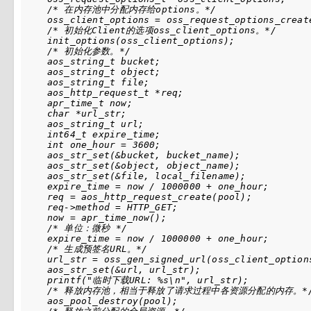
    /* 在内存池中分配内存给options。*/

    oss_client_options = oss_request_options_create
    /* 初始化Client的选项oss_client_options。*/

    init_options(oss_client_options);

    /* 初始化参数。*/

    aos_string_t bucket;

    aos_string_t object;

    aos_string_t file;    

    aos_http_request_t *req;

    apr_time_t now;

    char *url_str;

    aos_string_t url;

    int64_t expire_time; 

    int one_hour = 3600;

    aos_str_set(&bucket, bucket_name);

    aos_str_set(&object, object_name);

    aos_str_set(&file, local_filename);

    expire_time = now / 1000000 + one_hour;    

    req = aos_http_request_create(pool);

    req->method = HTTP_GET;

    now = apr_time_now();  

    /* 单位：微秒 */

    expire_time = now / 1000000 + one_hour;

    /* 生成预签名URL。*/

    url_str = oss_gen_signed_url(oss_client_option
    aos_str_set(&url, url_str);

    printf("临时下载URL: %s\n", url_str);     

    /* 释放内存池，相当于释放了请求过程中各资源分配的内存。*/
    aos_pool_destroy(pool);
