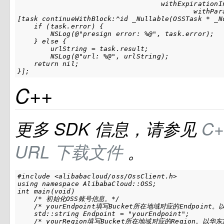
                                   withExpirationIn
                                           withPara
[task continueWithBlock:^id _Nullable(OSSTask * _No
    if (task.error) {

        NSLog(@"presign error: %@", task.error);

    } else {

        urlString = task.result;

        NSLog(@"url: %@", urlString);

    return nil;

}];
C++
更多
SDK
信息，请参见
C
URL
下载文件
。
#include <alibabacloud/oss/OssClient.h>

using namespace AlibabaCloud::OSS;

int main(void)

    /* 初始化OSS账号信息。*/

    /* yourEndpoint填写Bucket所在地域对应的Endpoint。以
    std::string Endpoint = "yourEndpoint";

    /* yourRegion填写Bucket所在地域对应的Region。以华东