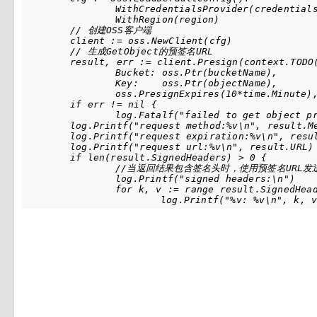
		WithCredentialsProvider(credentials.NewEnvironmentVariableCredentialsProvider()).

		WithRegion(region)

	// 创建OSS客户端

	client := oss.NewClient(cfg)

	// 生成GetObject的预签名URL

	result, err := client.Presign(context.TODO(), &oss.GetObjectRequest{

		Bucket: oss.Ptr(bucketName),

		Key:    oss.Ptr(objectName),

		oss.PresignExpires(10*time.Minute),

	if err != nil {

		log.Fatalf("failed to get object presign %v", err)

	log.Printf("request method:%v\n", result.Method)

	log.Printf("request expiration:%v\n", result.Expiration)

	log.Printf("request url:%v\n", result.URL)

	if len(result.SignedHeaders) > 0 {

		//当返回结果包含签名头时，使用预签名URL发送GET请求时也包含相应的请求头，以免出现不一致，导致请求失败和预签名错误

		log.Printf("signed headers:\n")

		for k, v := range result.SignedHeaders {
