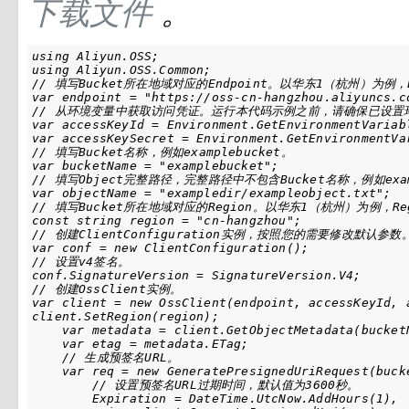
下载文件
。
using Aliyun.OSS;

using Aliyun.OSS.Common;

// 填写Bucket所在地域对应的Endpoint。以华东1（杭州）为例，Endpo
var endpoint = "https://oss-cn-hangzhou.aliyuncs.co
// 从环境变量中获取访问凭证。运行本代码示例之前，请确保已设置环境变量OSS
var accessKeyId = Environment.GetEnvironmentVariabl
var accessKeySecret = Environment.GetEnvironmentVar
// 填写Bucket名称，例如examplebucket。

var bucketName = "examplebucket";

// 填写Object完整路径，完整路径中不包含Bucket名称，例如example
var objectName = "exampledir/exampleobject.txt";

// 填写Bucket所在地域对应的Region。以华东1（杭州）为例，Regi
const string region = "cn-hangzhou";

// 创建ClientConfiguration实例，按照您的需要修改默认参数。
var conf = new ClientConfiguration();

// 设置v4签名。

conf.SignatureVersion = SignatureVersion.V4;

// 创建OssClient实例。

var client = new OssClient(endpoint, accessKeyId, a
client.SetRegion(region);

    var metadata = client.GetObjectMetadata(bucketN
    var etag = metadata.ETag;

    // 生成预签名URL。

    var req = new GeneratePresignedUriRequest(buck
        // 设置预签名URL过期时间，默认值为3600秒。

        Expiration = DateTime.UtcNow.AddHours(1),
