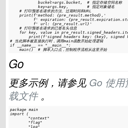
            bucket=args.bucket,  # 指定存储空间名称

            key=args.key,        # 指定对象键名

    # 打印预签名请求的方法、过期时间和URL

    print(f'method: {pre_result.method},'

          f' expiration: {pre_result.expiration.st
          f' url: {pre_result.url}'

    # 打印预签名请求的已签名头信息

    for key, value in pre_result.signed_headers.ite
        print(f'signed headers key: {key}, signed h
# 当此脚本被直接执行时，调用main函数开始处理逻辑

if __name__ == "__main__":

    main()  # 脚本入口点，控制程序流程从这里开始
Go
更多示例，请参见
Go
使用
载文件
。
package main

import (

	"context"

	"flag"

	"log"
