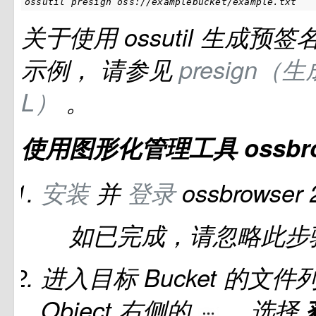
ossutil presign oss://examplebucket/example.txt
关于使用
ossutil
生成预签
示例， 请参见
presign
L）
。
使用图形化管理工具
ossbr
安装
并
登录
ossbrowser
如已完成，请忽略此步
进入目标
Bucket
的文件
Object
右侧的
，选择