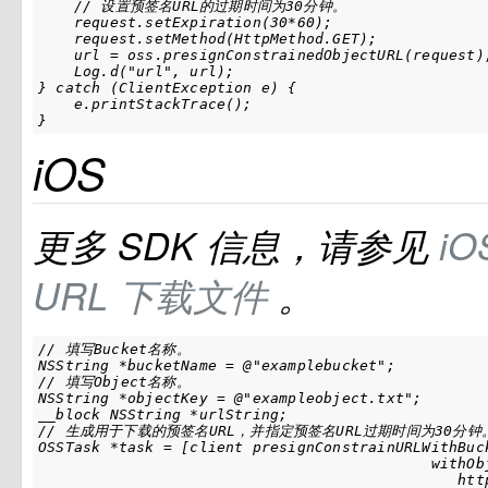
    // 设置预签名URL的过期时间为30分钟。

    request.setExpiration(30*60);

    request.setMethod(HttpMethod.GET);

    url = oss.presignConstrainedObjectURL(request);
    Log.d("url", url);

} catch (ClientException e) {

    e.printStackTrace();

}
iOS
更多
SDK
信息，请参见
i
URL
下载文件
。
// 填写Bucket名称。

NSString *bucketName = @"examplebucket";

// 填写Object名称。

NSString *objectKey = @"exampleobject.txt";

__block NSString *urlString;

// 生成用于下载的预签名URL，并指定预签名URL过期时间为30分钟。
OSSTask *task = [client presignConstrainURLWithBuck
                                            withObj
                                               http