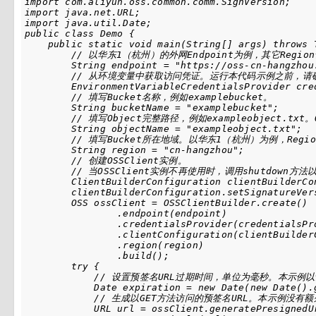
import com.aliyun.oss.common.comm.SignVersion;

import java.net.URL;

import java.util.Date;

public class Demo {

    public static void main(String[] args) throws T
        // 以华东1（杭州）的外网Endpoint为例，其它Regi
        String endpoint = "https://oss-cn-hangzhou.
        // 从环境变量中获取访问凭证。运行本代码示例之前，请确保已设置
        EnvironmentVariableCredentialsProvider cre
        // 填写Bucket名称，例如examplebucket。

        String bucketName = "examplebucket";

        // 填写Object完整路径，例如exampleobject.tx
        String objectName = "exampleobject.txt";

        // 填写Bucket所在地域。以华东1（杭州）为例，Region
        String region = "cn-hangzhou";

        // 创建OSSClient实例。

        // 当OSSClient实例不再使用时，调用shutdown方法
        ClientBuilderConfiguration clientBuilderCo
        clientBuilderConfiguration.setSignatureVers
        OSS ossClient = OSSClientBuilder.create()

                .endpoint(endpoint)

                .credentialsProvider(credentialsPro
                .clientConfiguration(clientBuilderC
                .region(region)

                .build();

        try {

            // 设置预签名URL过期时间，单位为毫秒。本示例
            Date expiration = new Date(new Date().g
            // 生成以GET方法访问的预签名URL。本示例
            URL url = ossClient.generatePresignedU