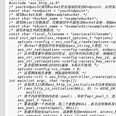
#include "aos_http_io.h"

/* yourEndpoint填写Bucket所在地域对应的Endpoint。以华东1（
const char *endpoint = "yourEndpoint";

/* 填写Bucket名称，例如examplebucket。*/

const char *bucket_name = "examplebucket";

/* 填写Object完整路径，完整路径中不能包含Bucket名称，例如exampl
const char *object_name = "exampledir/exampleobject
/* 填写本地文件的完整路径。*/

const char *local_filename = "yourLocalFilename";

void init_options(oss_request_options_t *options)

    options->config = oss_config_create(options->po
    /* 用char*类型的字符串初始化aos_string_t类型。*/

    aos_str_set(&options->config->endpoint, endpoin
    /* 从环境变量中获取访问凭证。运行本代码示例之前，请确保已设置环境变量
    aos_str_set(&options->config->access_key_id, ge
    aos_str_set(&options->config->access_key_secre
    /* 是否使用CNAME访问OSS服务。0表示不使用。*/

    options->config->is_cname = 0;

    /* 设置网络相关参数，例如超时时间等。*/

    options->ctl = aos_http_controller_create(optio
int main(int argc, char *argv[])

    /* 在程序入口调用aos_http_io_initialize方法来初
    if (aos_http_io_initialize(NULL, 0) != AOSE_OK)
        exit(1);

    /* 用于内存管理的内存池（pool），等价于apr_pool_t。其
    aos_pool_t *pool;

    /* 重新创建一个内存池，第二个参数是NULL，表示没有继承其它
    aos_pool_create(&pool, NULL);

    /* 创建并初始化options，该参数包括endpoint、access_k
    oss_request_options_t *oss_client_options;
