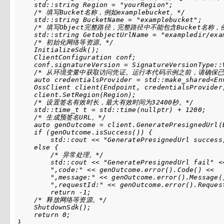
    std::string Region = "yourRegion";

    /* 填写Bucket名称，例如examplebucket。*/

    std::string BucketName = "examplebucket";

    /* 填写Object完整路径，完整路径中不能包含Bucket名称，例如exa
    std::string GetobjectUrlName = "exampledir/exam
    /* 初始化网络等资源。*/

    InitializeSdk();

    ClientConfiguration conf;

    conf.signatureVersion = SignatureVersionType::V
    /* 从环境变量中获取访问凭证。运行本代码示例之前，请确保已设置环境变量
    auto credentialsProvider = std::make_shared<En
    OssClient client(Endpoint, credentialsProvider,
    client.SetRegion(Region);

    /* 设置签名有效时长，最大有效时间为32400秒。*/

    std::time_t t = std::time(nullptr) + 1200;

    /* 生成预签名URL。*/

    auto genOutcome = client.GeneratePresignedUrl(
    if (genOutcome.isSuccess()) {

        std::cout << "GeneratePresignedUrl success
    else {

        /* 异常处理。*/

        std::cout << "GeneratePresignedUrl fail" <<
        ",code:" << genOutcome.error().Code() <<

        ",message:" << genOutcome.error().Message()
        ",requestId:" << genOutcome.error().Request
        return -1;

    /* 释放网络等资源。*/

    ShutdownSdk();

    return 0;

}