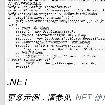
// 使用SDK的默认配置

$cfg = Oss\Config::loadDefault();

$cfg->setCredentialsProvider($credentialsProvid
$cfg->setRegion($region); // 设置Bucket所在的地域

if (isset($options["endpoint"])) {

    $cfg->setEndpoint($options["endpoint"]); 
try {

    // 创建OSS客户端实例

    $client = new Oss\Client($cfg);

    // 创建GetObjectRequest对象，用于下载对象

    $request = new Oss\Models\GetObjectRequest(buck
    // 调用presign方法生成预签名URL，设置过期时间

    $result = $client->presign($request, [

        'expires' => new \DateInterval("PT{$expi
    // 输出预签名URL

    echo "预签名URL: " . $result->url . PHP_EOL;

} catch (Exception $e) {

    echo "错误: " . $e->getMessage() . PHP_EOL;

    exit(1);

}
.NET
更多示例，请参见
.NET
使