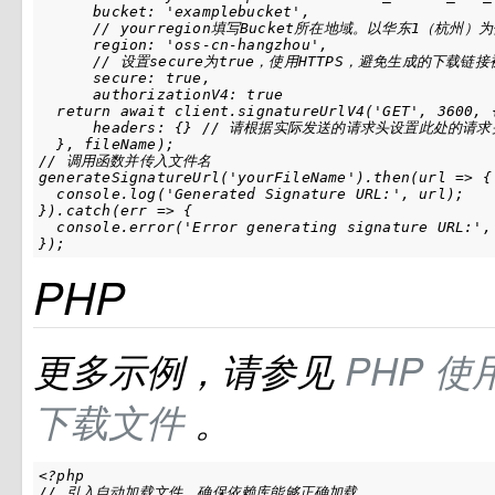
      bucket: 'examplebucket',

      // yourregion填写Bucket所在地域。以华东1（杭州）为例，
      region: 'oss-cn-hangzhou',

      // 设置secure为true，使用HTTPS，避免生成的下载链
      secure: true,

      authorizationV4: true

  return await client.signatureUrlV4('GET', 3600, {
      headers: {} // 请根据实际发送的请求头设置此处的请求头
  }, fileName);

// 调用函数并传入文件名

generateSignatureUrl('yourFileName').then(url => {

  console.log('Generated Signature URL:', url);

}).catch(err => {

  console.error('Error generating signature URL:', 
});
PHP
更多示例，请参见
PHP
使
下载文件
。
<?php

// 引入自动加载文件，确保依赖库能够正确加载
