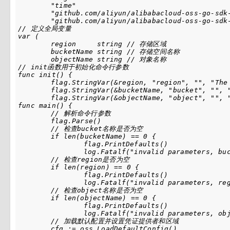
	"time"

	"github.com/aliyun/alibabacloud-oss-go-sdk-v2/oss"

	"github.com/aliyun/alibabacloud-oss-go-sdk-v2/oss/credentials"

// 定义全局变量

var (

	region     string // 存储区域

	bucketName string // 存储空间名称

	objectName string // 对象名称

// init函数用于初始化命令行参数

func init() {

	flag.StringVar(&region, "region", "", "The region in which the bucket is located.")

	flag.StringVar(&bucketName, "bucket", "", "The name of the bucket.")

	flag.StringVar(&objectName, "object", "", "The name of the object.")

func main() {

	// 解析命令行参数

	flag.Parse()

	// 检查bucket名称是否为空

	if len(bucketName) == 0 {

		flag.PrintDefaults()

		log.Fatalf("invalid parameters, bucket name required")

	// 检查region是否为空

	if len(region) == 0 {

		flag.PrintDefaults()

		log.Fatalf("invalid parameters, region required")

	// 检查object名称是否为空

	if len(objectName) == 0 {

		flag.PrintDefaults()

		log.Fatalf("invalid parameters, object name required")

	// 加载默认配置并设置凭证提供者和区域

	cfg := oss.LoadDefaultConfig().
