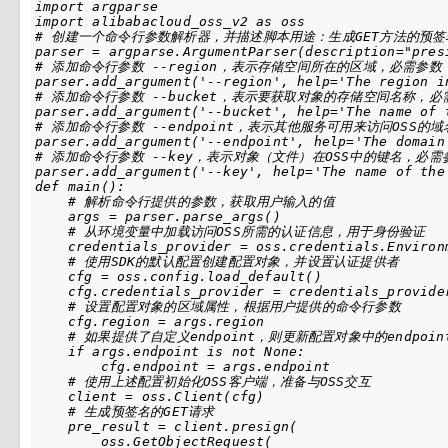
import argparse

import alibabacloud_oss_v2 as oss

# 创建一个命令行参数解析器，并描述脚本用途：生成GET方法的预签名
parser = argparse.ArgumentParser(description="presi
# 添加命令行参数 --region，表示存储空间所在的区域，必需参数

parser.add_argument('--region', help='The region i
# 添加命令行参数 --bucket，表示要获取对象的存储空间名称，必需
parser.add_argument('--bucket', help='The name of t
# 添加命令行参数 --endpoint，表示其他服务可用来访问OSS的域
parser.add_argument('--endpoint', help='The domain
# 添加命令行参数 --key，表示对象（文件）在OSS中的键名，必需参
parser.add_argument('--key', help='The name of the 
def main():

    # 解析命令行提供的参数，获取用户输入的值

    args = parser.parse_args()

    # 从环境变量中加载访问OSS所需的认证信息，用于身份验证

    credentials_provider = oss.credentials.Environm
    # 使用SDK的默认配置创建配置对象，并设置认证提供者

    cfg = oss.config.load_default()

    cfg.credentials_provider = credentials_provider
    # 设置配置对象的区域属性，根据用户提供的命令行参数

    cfg.region = args.region

    # 如果提供了自定义endpoint，则更新配置对象中的endpoin
    if args.endpoint is not None:

        cfg.endpoint = args.endpoint

    # 使用上述配置初始化OSS客户端，准备与OSS交互

    client = oss.Client(cfg)

    # 生成预签名的GET请求

    pre_result = client.presign(

        oss.GetObjectRequest(
