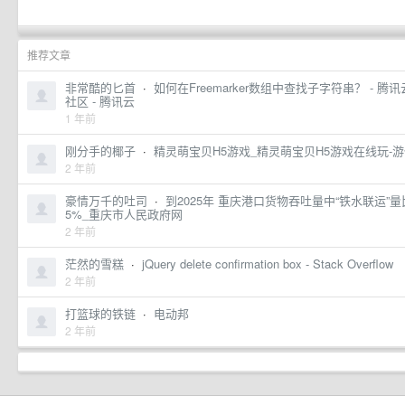
推荐文章
非常酷的匕首
·
如何在Freemarker数组中查找子字符串？ - 腾
社区 - 腾讯云
1 年前
刚分手的椰子
·
精灵萌宝贝H5游戏_精灵萌宝贝H5游戏在线玩-
2 年前
豪情万千的吐司
·
到2025年 重庆港口货物吞吐量中“铁水联运”量
5%_重庆市人民政府网
2 年前
茫然的雪糕
·
jQuery delete confirmation box - Stack Overflow
2 年前
打篮球的铁链
·
电动邦
2 年前