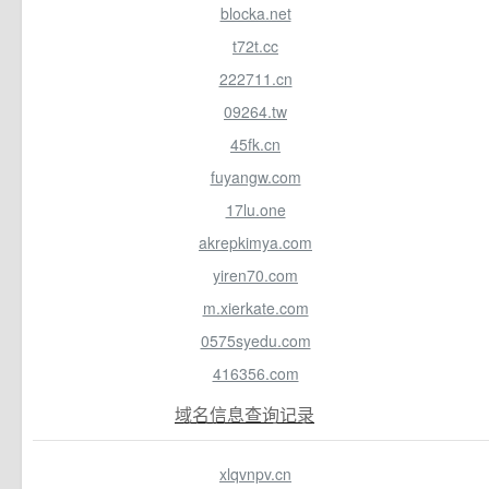
blocka.net
t72t.cc
222711.cn
09264.tw
45fk.cn
fuyangw.com
17lu.one
akrepkimya.com
yiren70.com
m.xierkate.com
0575syedu.com
416356.com
域名信息查询记录
xlqvnpv.cn