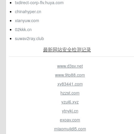
txdirect-corp-flv.huya.com
chinahyper.cn
xianyuw.com
02kkk.cn
suwav2ray.club
最新网站安全检测记录
www.d3sv.net
www.9tp88.com
xy83441.com
hzzst.com
yzui6.xyz
ytnykj.cn
exoav.com
miaomujidi5.com