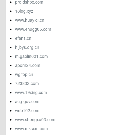
pro.dshpx.com
16leg.xyz
www.huayiqi.cn
www.4hugg05.com
efans.cn
hljbys.org.cn
m.gaolin001.com
aporn24.com
wgltop.cn
723832.com
www.19xing.com
acg-gov.com
web102.com
www.shengxu03.com
www.mksxm.com