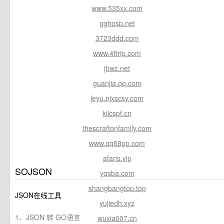
www.535xx.com
gghosp.net
3723ddd.com
www.4ftrip.com
jbwz.net
guanjia.qq.com
leyu.njxscsy.com
kilcspf.cn
thescraftonfamily.com
www.qq88pp.com
afans.vip
SOJSON
yqsba.com
shangbangtop.top
JSON在线工具
yujiedh.xyz
1、JSON 转 GO语言
wuxia007.cn