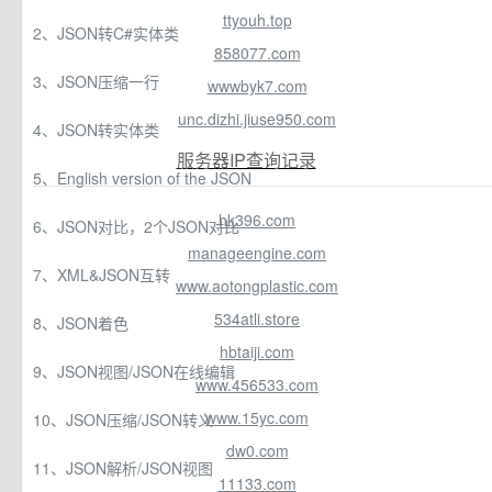
ttyouh.top
2、JSON转C#实体类
858077.com
3、JSON压缩一行
wwwbyk7.com
unc.dizhi.jiuse950.com
4、JSON转实体类
服务器IP查询记录
5、English version of the JSON
hk396.com
6、JSON对比，2个JSON对比
manageengine.com
7、XML&JSON互转
www.aotongplastic.com
534atli.store
8、JSON着色
hbtaiji.com
9、JSON视图/JSON在线编辑
www.456533.com
www.15yc.com
10、JSON压缩/JSON转义
dw0.com
11、JSON解析/JSON视图
11133.com