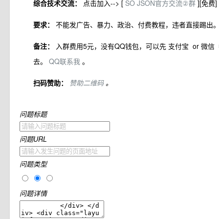
综合技术交流：
点击加入--> [
SO JSON官方交流②群
][免费]
要求：
不能发广告、暴力、政治、付费教程，违者直接踢出
备注：
入群费用5元，没有QQ钱包，可以先
or
支付宝
微信
去。
QQ联系我
。
扫码赞助：
赞助二维码
。
问题标题
问题URL
问题类型
问题详情