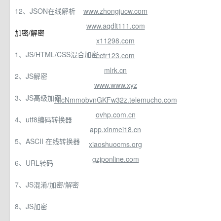
12、JSON在线解析
www.zhongjucw.com
www.aqdlt111.com
加密/解密
x11298.com
1、JS/HTML/CSS混合加密
cctr123.com
mlrk.cn
2、JS解密
www.www.xyz
3、JS高级加密
NIcNmmobvnGKFw32z.telemucho.com
ovhp.com.cn
4、utf8编码转换器
app.xinmei18.cn
5、ASCII 在线转换器
xiaoshuocms.org
gzjponline.com
6、URL转码
7、JS混淆/加密/解密
8、JS加密