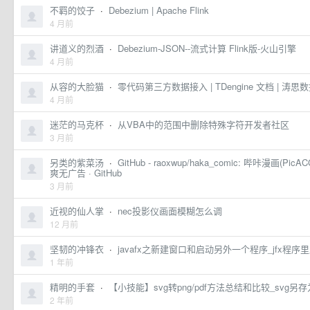
不羁的饺子
·
Debezium | Apache Flink
4 月前
讲道义的烈酒
·
Debezium-JSON--流式计算 Flink版-火山引擎
4 月前
从容的大脸猫
·
零代码第三方数据接入 | TDengine 文档 | 涛思
4 月前
迷茫的马克杯
·
从VBA中的范围中删除特殊字符开发者社区
3 月前
另类的紫菜汤
·
GitHub - raoxwup/haka_comic: 哔咔漫画(P
爽无广告 · GitHub
3 月前
近视的仙人掌
·
nec投影仪画面模糊怎么调
12 月前
坚韧的冲锋衣
·
javafx之新建窗口和启动另外一个程序_jfx程序里
1 年前
精明的手套
·
【小技能】svg转png/pdf方法总结和比较_svg另存为p
2 年前