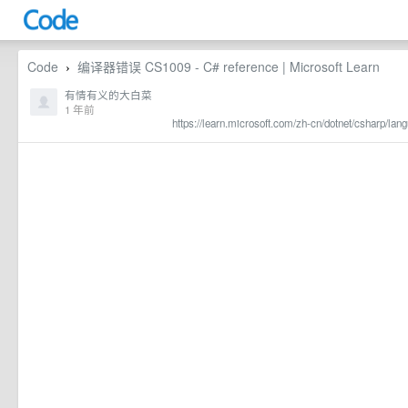
Code
编译器错误 CS1009 - C# reference | Microsoft Learn
›
有情有义的大白菜
1 年前
https://learn.microsoft.com/zh-cn/dotnet/csharp/l