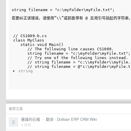
若要纠正该错误，请使用“\\”或前面带有 @ 且用引号括起的字符
// CS1009-b.cs  

class MyClass  

   static void Main()  

      // The following line causes CS1009.  

      string filename = "c:\myFolder\myFile.txt";

      // Try one of the following lines instead.  
      // string filename = "c:\\myFolder\\myFile.t
string
推荐文章
暴躁的石榴
·
翻译 - Dolibarr ERP CRM Wiki
4 月前