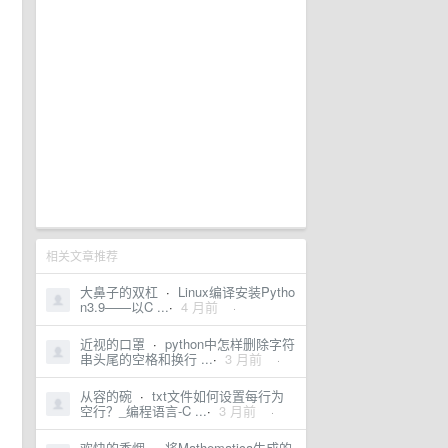
相关文章推荐
大鼻子的双杠
·
Linux编译安装Pytho
n3.9——以C ...
·
4 月前
·
近视的口罩
·
python中怎样删除字符
串头尾的空格和换行 ...
·
3 月前
·
从容的碗
·
txt文件如何设置每行为
空行？_编程语言-C ...
·
3 月前
·
欢快的香烟
·
将Mathematica生成的