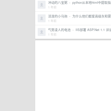
冲动的八宝粥
·
python从本地html中提取指
1 年前
活泼的小马驹
·
为什么他们都爱高级灰和雾
1 年前
气势凌人的电池
·
IIS部署 ASP.Net 1.
1 年前