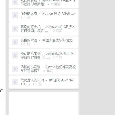
不规则形状数组 ...
·
2 月前
·
愤怒的风衣
·
Python 异步 ASGI ...
·
2 月前
·
飘逸的打火机
·
taoy6.vip的ICP接入
许可查询，域名 ...
·
10 月前
·
英俊的啤酒
·
中国人民大学科研处
·
1 年前
·
冲动的八宝粥
·
python从本地html中
提取指定数据_m ...
·
1 年前
·
活泼的小马驹
·
为什么他们都爱高级
灰和雾霾蓝？
·
1 年前
·
气势凌人的电池
·
IIS部署 ASP.Net
1.1 ...
·
1 年前
·
t
一