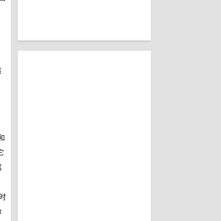
供
和
它
其
时
你