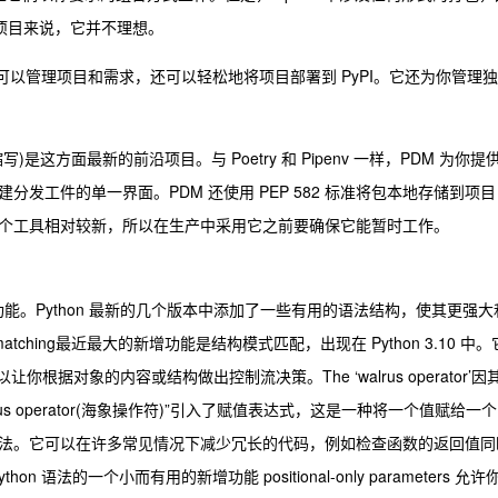
的项目来说，它并不理想。
工具集，不仅可以管理项目和需求，还可以轻松地将项目部署到 PyPI。它还为你管理独
ter”的缩写)是这方面最新的前沿项目。与 Poetry 和 Pipenv 一样，PDM 为你提
发工件的单一界面。PDM 还使用 PEP 582 标准将包本地存储到项目
个工具相对较新，所以在生产中采用它之前要确保它能暂时工作。
新功能。Python 最新的几个版本中添加了一些有用的语法结构，使其更强大
tching最近最大的新增功能是结构模式匹配，出现在 Python 3.10 中。
”，还可以让你根据对象的内容或结构做出控制流决策。The ‘walrus operator’因
“walrus operator(海象操作符)”引入了赋值表达式，这是一种将一个值赋给一个
法。它可以在许多常见情况下减少冗长的代码，例如检查函数的返回值同
 Python 语法的一个小而有用的新增功能 positional-only parameters 允许