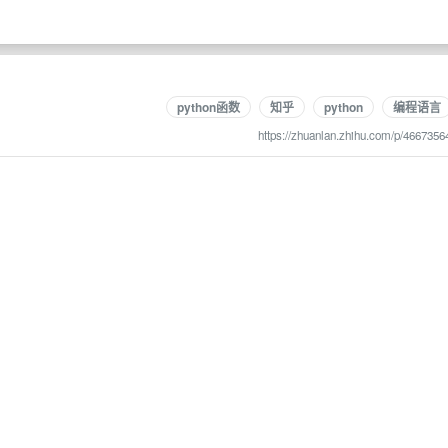
python函数
知乎
python
编程语言
https://zhuanlan.zhihu.com/p/4667356