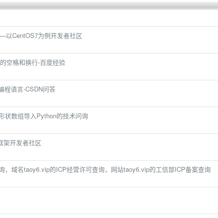
.9——以CentOS7为例开发者社区
尾的空格和换行-百度经验
编程语言-CSDN问答
规则形状数组导入Python的技术问询
器及框架开发者社区
可查询，域名taoy6.vip的ICP经营许可查询，网站taoy6.vip的工信部ICP备案查询