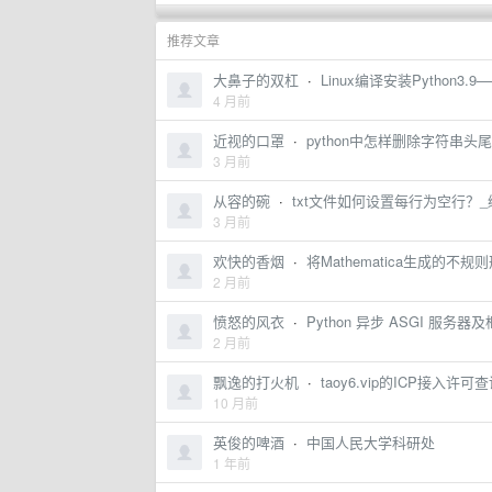
推荐文章
大鼻子的双杠
·
Linux编译安装Python3
4 月前
近视的口罩
·
python中怎样删除字符串头
3 月前
从容的碗
·
txt文件如何设置每行为空行？_
3 月前
欢快的香烟
·
将Mathematica生成的不
2 月前
愤怒的风衣
·
Python 异步 ASGI 服务
2 月前
飘逸的打火机
·
taoy6.vip的ICP接入许
10 月前
英俊的啤酒
·
中国人民大学科研处
1 年前