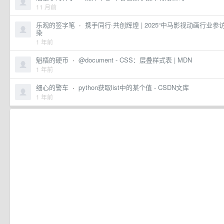
11 月前
乐观的签字笔
·
携手同行·共创辉煌 | 2025“中马影视动画行业参访
染
1 年前
魁梧的硬币
·
@document - CSS：层叠样式表 | MDN
1 年前
细心的警车
·
python获取list中的某个值 - CSDN文库
1 年前