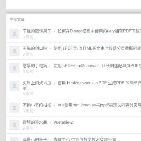
推荐文章
干练的煎饼果子
·
如何在Django模板中使用jQuery捕获PD
3 月前
干练的创口贴
·
使用jsPDF导出HTML长文本时段落分页截断问
3 周前
憨厚的手电筒
·
使用jsPDF/html2canvas：让长图适配单页PD
3 周前
火星上的烤地瓜
·
使用 html2canvas + jsPDF 生成PDF
家
3 周前
不拘小节的柑橘
·
Vue使用html2canvas与jspdf实现长内容
3 周前
微醺的开水瓶
·
Vuetable-2
9 月前
酒量小的杯子
·
媒体中心-中睿信数字技术有限公司