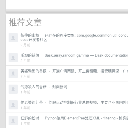
推荐文章
彷徨的山楂
·
已存在的程序类型: com.google.common.util.concurrent
cess开发者社区
2 月前
乐观的蜡烛
·
dask.array.random.gamma — Dask documentatio
2 月前
英姿勃勃的香槟
·
开通广清南延、开工佛穗莞、接管穗莞深！广
7 月前
气势凌人的香菇
·
封面新闻
1 年前
怕老婆的红茶
·
伺服运动控制器行业总体规模、主要企业国内外市
1 年前
狂野的松树
·
Python使用ElementTree处理XML - filtering - 博客
1 年前