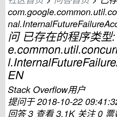
com.google.common.util.con
nal.InternalFutureFailureAc
问
已存在的程序类型: co
e.common.util.concurr
l.InternalFutureFailu
EN
Stack Overflow用户
提问于
2018-10-22 09:41:3
回答 3
查看 3.1K
关注 0
票