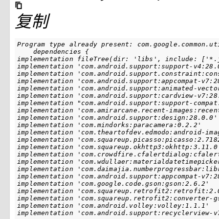
复制
Program type already present: com.google.common.ut
    dependencies {

implementation fileTree(dir: 'libs', include: ['*.j
implementation 'com.android.support:support-v4:28.0
implementation 'com.android.support.constraint:cons
implementation 'com.android.support:appcompat-v7:28
implementation 'com.android.support:animated-vector
implementation 'com.android.support:cardview-v7:28.
implementation "com.android.support:support-compat:
implementation 'com.amirarcane.recent-images:recent
implementation 'com.android.support:design:28.0.0'

implementation 'com.mindorks:paracamera:0.2.2'

implementation 'com.theartofdev.edmodo:android-imag
implementation 'com.squareup.picasso:picasso:2.7182
implementation 'com.squareup.okhttp3:okhttp:3.11.0'
implementation 'com.crowdfire.cfalertdialog:cfalert
implementation 'com.wdullaer:materialdatetimepicker
implementation 'com.daimajia.numberprogressbar:libr
implementation 'com.android.support:appcompat-v7:28
implementation 'com.google.code.gson:gson:2.6.2'

implementation 'com.squareup.retrofit2:retrofit:2.0
implementation 'com.squareup.retrofit2:converter-gs
implementation 'com.android.volley:volley:1.1.1'
