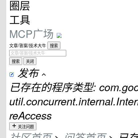
圈层
工具
MCP广场
文章/答案/技术大牛
搜索
搜索
关闭
发布
已存在的程序类型: com.goog
util.concurrent.internal.Inte
reAccess
关注问题
社区首页
>
问答首页
>
已存