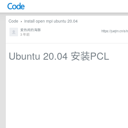
Code
install open mpi ubuntu 20.04
›
爱热闹的海豚
https://juejin.cn
3 年前
Ubuntu 20.04 安装PCL