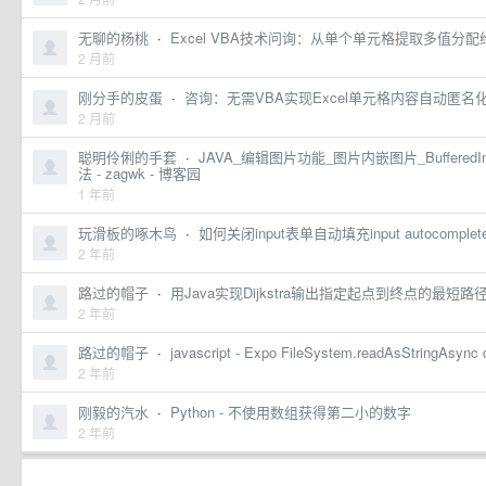
解
无聊的杨桃
·
Excel VBA技术问询：从单个单元格提取多值分
决
2 月前
方
刚分手的皮蛋
·
咨询：无需VBA实现Excel单元格内容自动匿名
案
2 月前
定
聪明伶俐的手套
·
JAVA_编辑图片功能_图片内嵌图片_BufferedIma
法 - zagwk - 博客园
价
1 年前
生
玩滑板的啄木鸟
·
如何关闭input表单自动填充input autocomple
态
2 年前
与
路过的帽子
·
用Java实现Dijkstra输出指定起点到终点的最短路
合
2 年前
作
路过的帽子
·
javascript - Expo FileSystem.readAsStringAsync d
支
2 年前
持
刚毅的汽水
·
Python - 不使用数组获得第二小的数字
2 年前
与
服