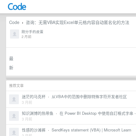
Code
咨询：无需VBA实现Excel单元格内容自动匿名化的方法
›
刚分手的皮蛋
2 月前
最
新
活
动
推荐文章
大
迷茫的马克杯
·
从VBA中的范围中删除特殊字符开发者社区
3 月前
模
型
知识渊博的热带鱼
·
在 Power BI Desktop 中使用自訂格式字串 - Powe
3 月前
产
性感的沙滩裤
·
SendKeys statement (VBA) | Microsoft Learn
品
2 月前