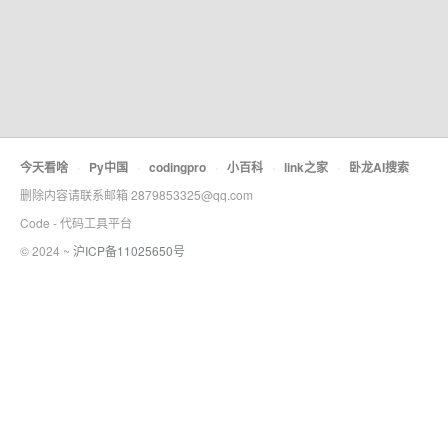
控
制
台
A
r
今天看啥
·
Py中国
·
codingpro
·
小百科
·
link之家
·
卧龙AI搜索
k
C
删除内容请联系邮箱 2879853325@qq.com
l
Code - 代码工具平台
a
w
© 2024 ~
沪ICP备11025650号
专
属
智
能
伙
伴
零
门