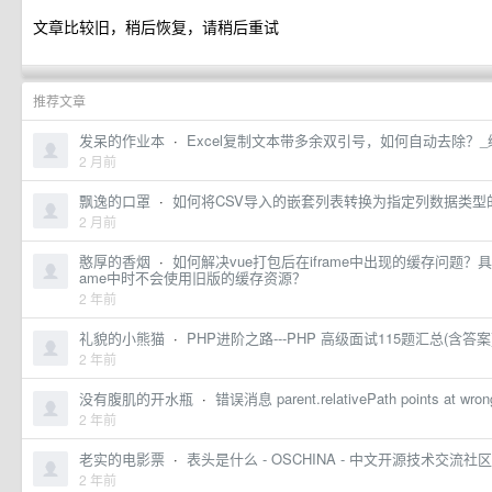
文章比较旧，稍后恢复，请稍后重试
推荐文章
发呆的作业本
·
Excel复制文本带多余双引号，如何自动去除？_
2 月前
飘逸的口罩
·
如何将CSV导入的嵌套列表转换为指定列数据类型的
2 月前
憨厚的香烟
·
如何解决vue打包后在iframe中出现的缓存问题？具
ame中时不会使用旧版的缓存资源？
2 年前
礼貌的小熊猫
·
PHP进阶之路---PHP 高级面试115题汇总(含答案)
2 年前
没有腹肌的开水瓶
·
错误消息 parent.relativePath points at 
2 年前
老实的电影票
·
表头是什么 - OSCHINA - 中文开源技术交流社区
2 年前