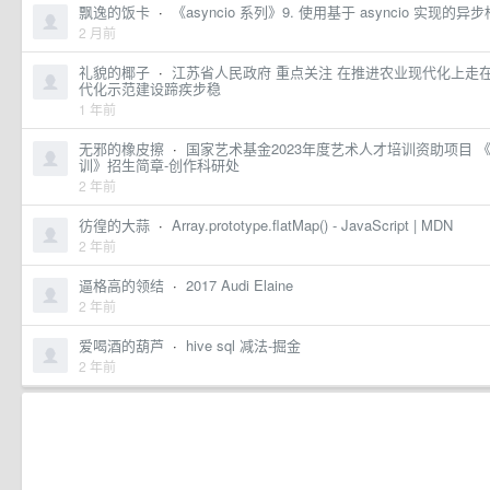
飘逸的饭卡
·
《asyncio 系列》9. 使用基于 asyncio 实现的
2 月前
礼貌的椰子
·
江苏省人民政府 重点关注 在推进农业现代化上走在
代化示范建设蹄疾步稳
1 年前
无邪的橡皮擦
·
国家艺术基金2023年度艺术人才培训资助项目
训》招生简章-创作科研处
2 年前
彷徨的大蒜
·
Array.prototype.flatMap() - JavaScript | MDN
2 年前
逼格高的领结
·
2017 Audi Elaine
2 年前
爱喝酒的葫芦
·
hive sql 减法-掘金
2 年前