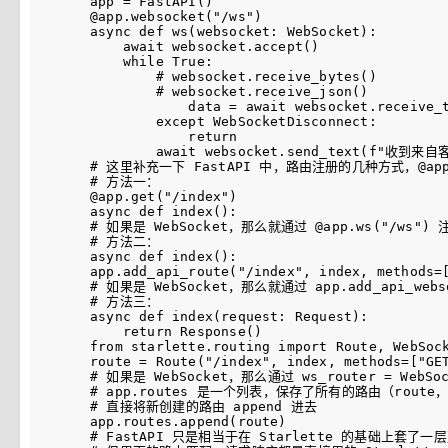
app = FastAPI()

@app.websocket("/ws")

async def ws(websocket: WebSocket):

    await websocket.accept()

    while True:

        # websocket.receive_bytes()

        # websocket.receive_json()

            data = await websocket.receive_t
        except WebSocketDisconnect:

            return

        await websocket.send_text(f"收到来自
# 这里补充一下 FastAPI 中，路由注册的几种方式，@app
# 方法一：

@app.get("/index")

async def index():

# 如果是 WebSocket，那么就通过 @app.ws("/ws") 注
# 方法二：

async def index():

app.add_api_route("/index", index, methods=[
# 如果是 WebSocket，那么就通过 app.add_api_websoc
# 方法三：

async def index(request: Request):

    return Response()

from starlette.routing import Route, WebSock
route = Route("/index", index, methods=["G
# 如果是 WebSocket，那么通过 ws_router = WebSock
# app.routes 是一个列表，保存了所有的路由（route
# 直接将新创建的路由 append 进去

app.routes.append(route)    

# FastAPI 只是相当于在 Starlette 的基础上套了