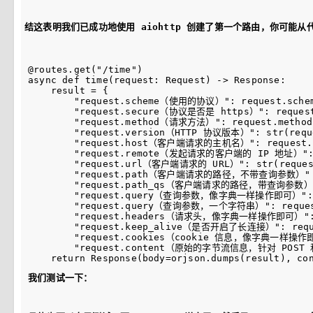
结这表明我们已成功地使用 aiohttp 创建了第一个路由，你可能
@routes.get("/time")

async def time(request: Request) -> Response:

    result = {

        "request.scheme（使用的协议）": request.schem
        "request.secure（协议是否是 https）": request
        "request.method（请求方法）": request.method,
        "request.version（HTTP 协议版本）": str(reque
        "request.host（客户端请求的主机名）": request.h
        "request.remote（发起请求的客户端的 IP 地址）": r
        "request.url（客户端请求的 URL）": str(request
        "request.path（客户端请求的路径，不带查询参数）": r
        "request.path_qs（客户端请求的路径，带查询参数）": 
        "request.query（查询参数，像字典一样操作即可）": st
        "request.query（查询参数，一个字符串）": request
        "request.headers（请求头，像字典一样操作即可）": st
        "request.keep_alive（是否开启了长连接）": reque
        "request.cookies（cookie 信息，像字典一样操作即可）
        "request.content（原始的字节流信息，针对 POST 和 PU
我们测试一下：