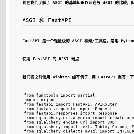
现在我们了解了 ASGI 的基础知识以及它与 WSGI 的比较，但学
ASGI 和 FastAPI
FastAPI 是一个轻量级的 ASGI 框架/工具包，是用 Pyt
使用 FastAPI 的 REST 端点
我们将之前使用 aiohttp 编写例子，用 FastAPI 重写一
from functools import partial

import orjson

from fastapi import FastAPI, APIRouter

from fastapi.requests import Request

from fastapi.responses import Response

from sqlalchemy.ext.asyncio import create_asy
from sqlalchemy.engine.url import URL

from sqlalchemy import text, Table, Column, M
from sqlalchemy.dialects.mysql import INTEGER