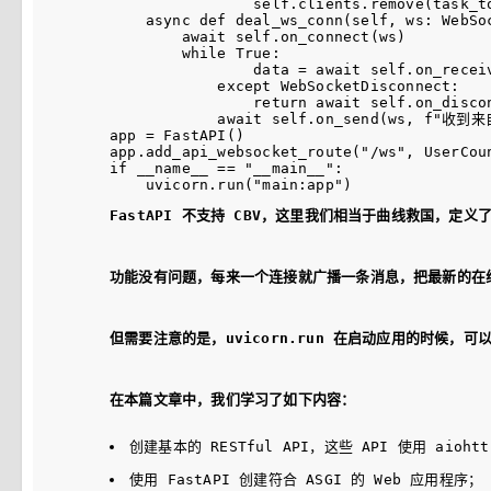
                self.clients.remove(task_to
    async def deal_ws_conn(self, ws: WebSoc
        await self.on_connect(ws)

        while True:

                data = await self.on_receiv
            except WebSocketDisconnect:

                return await self.on_discon
            await self.on_send(ws, f"收到
app = FastAPI()

app.add_api_websocket_route("/ws", UserCoun
if __name__ == "__main__":

FastAPI 不支持 CBV，这里我们相当于曲线救国，定
功能没有问题，每来一个连接就广播一条消息，把最新的在
但需要注意的是，uvicorn.run 在启动应用的时候，
在本篇文章中，我们学习了如下内容：
创建基本的 RESTful API，这些 API 使用 aioht
使用 FastAPI 创建符合 ASGI 的 Web 应用程序；