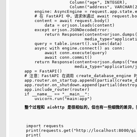
                  Column("age", INTEGER),

                  Column("address", VARCHAR(2
    engine: AsyncEngine = request.app.state.e
    # 在 FastAPI 中，请求体通过 await request.bo
    content = await request.body()

        data = orjson.loads(content)

    except orjson.JSONDecodeError:

        return Response(content=orjson.dum
                        media_type="applicati
    query = table.insert().values(data)

    async with engine.connect() as conn:

        await conn.execute(query)

        await conn.commit()

    return Response(content=orjson.dumps({"
                    media_type="application/j
app = FastAPI()

# 注意：FastAPI 在调用 create_database_engi
app.router.on_startup.append(partial(create_d
app.router.on_shutdown.append(partial(destroy
app.include_router(router)

if __name__ == "__main__":

整个过程和 aiohttp 是很相似的，但也有一些细微的差异
import requests

print(requests.get("http://localhost:8000/gir
print(
