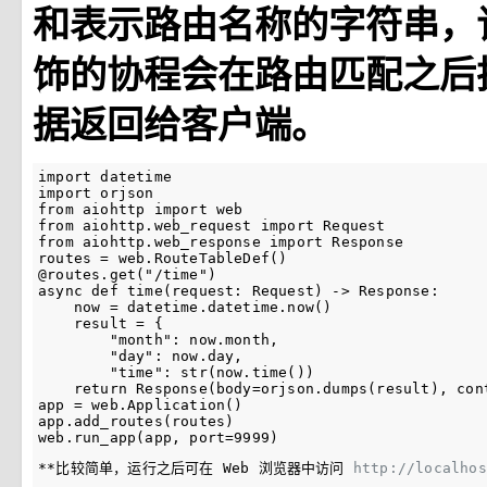
和表示路由名称的字符串，
饰的协程会在路由匹配之后
据返回给客户端。
import datetime

import orjson

from aiohttp import web

from aiohttp.web_request import Request

from aiohttp.web_response import Response

routes = web.RouteTableDef()

@routes.get("/time")

async def time(request: Request) -> Response:

    now = datetime.datetime.now()

    result = {

        "month": now.month,

        "day": now.day,

        "time": str(now.time())

    return Response(body=orjson.dumps(result), cont
app = web.Application()

app.add_routes(routes)

**比较简单，运行之后可在 Web 浏览器中访问 
http://localhos