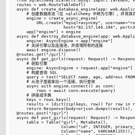
from sqlalchemy.dialects.mysql import INTEGER, V
routes = web.RouteTableDef()

async def create_database_engine(app: web.Applic
    # 创建数据库池（在 sqlalchemy 中称为引擎），并将
    engine = create_async_engine(

        URL.create("mysql+asyncmy", username="ro
                   host="82.157.146.194", port=3
    app["engine"] = engine

async def destroy_database_engine(app: web.Appli
    engine: AsyncEngine = app["engine"]

    # 关闭引擎以及连接池，并清理所有的连接

    await engine.dispose()

@routes.get("/girl")

async def get_girls(request: Request) -> Respons
    # 获取引擎

    engine: AsyncEngine = request.app["engine"]

    # 构建查询 SQL

    query = text("SELECT name, age, address FROM
    # 从池子里面拿出一个连接，执行查询

    async with engine.connect() as conn:

        rows = await conn.execute(query)

    # 拼接成字典

    keys = rows.keys()

    results = [dict(zip(keys, row)) for row in r
    return Response(body=orjson.dumps(results), 
@routes.post("/girl")

async def post_girls(request: Request) -> Respon
    table = Table("girl", MetaData(),

                  Column("id", INTEGER, primary_
                  Column("name", VARCHAR(255)),
