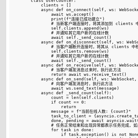
class UserCounter:

    clients = []

    async def on_connect(self, ws: WebSocke
        await ws.accept()

        print(f"连接已成功建立")

        # 当新客户端连接时，将其添加到 clients 中
        self.clients.append(ws)

        # 并通知其它用户新的在线计数

        await self._send_count()

    async def on_disconnect(self, ws: WebSo
        # 当客户端断开连接时，将其从 clients 中移
        self.clients.remove(ws)

        # 并通知其它用户新的在线计数

        await self._send_count()

    async def on_receive(self, ws: WebSocke
        # 当客户端发消息过来时，执行此方法

        return await ws.receive_text()

    async def on_send(self, ws: WebSocket, 
        # 向客户端发消息时，执行此方法

        await ws.send_text(message)

    async def _send_count(self):

        count = len(self.clients)

        if count == 0:

            return

        message = f"当前在线人数: {count}"

        task_to_client = {asyncio.create_t
        done, pending = await asyncio.wait(
        # 任务正常结束和出现异常都表示任务完成，
        for task in done:

            if task.exception() is not None