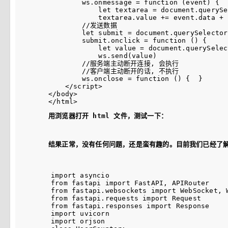
        ws.onmessage = function (event) {

            let textarea = document.querySe
            textarea.value += event.data + 
        //发送数据

        let submit = document.querySelector
        submit.onclick = function () {

            let value = document.querySelec
            ws.send(value)

        //服务端主动断开连接, 会执行

        //客户端主动断开的话, 不执行

        ws.onclose = function () {  }

    </script>

</body>

用浏览器打开 html 文件，测试一下：
结果正常，没有任何问题，还是蛮有趣的。目前我们已经了解了
import asyncio

from fastapi import FastAPI, APIRouter

from fastapi.websockets import WebSocket, W
from fastapi.requests import Request

from fastapi.responses import Response

import uvicorn

import orjson
