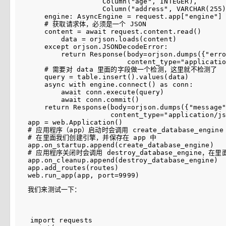
                  Column("age", INTEGER),

                  Column("address", VARCHAR(255)
    engine: AsyncEngine = request.app["engine"]

    # 获取请求体，必须是一个 JSON

    content = await request.content.read()

        data = orjson.loads(content)

    except orjson.JSONDecodeError:

        return Response(body=orjson.dumps({"e
                        content_type="applicatio
    # 需要对 data 里面的字段做一个检测，这里就不检测了

    query = table.insert().values(data)

    async with engine.connect() as conn:

        await conn.execute(query)

        await conn.commit()

    return Response(body=orjson.dumps({"messa
                    content_type="application/js
app = web.Application()

# 应用程序（app）启动时会调用 create_database_engine
# 在里面我们创建引擎，并保存在 app 中

app.on_startup.append(create_database_engine)

# 应用程序关闭时会调用 destroy_database_engine，在
app.on_cleanup.append(destroy_database_engine)

app.add_routes(routes)

我们来测试一下：
import requests
