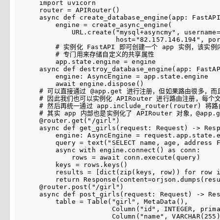
import uvicorn

router = APIRouter()

async def create_database_engine(app: FastAPI
    engine = create_async_engine(

        URL.create("mysql+asyncmy", username=
                   host="82.157.146.194", por
    # 实例化 FastAPI 即可创建一个 app 实例，该实例
    # 专门用来存储自定义的共享属性

    app.state.engine = engine

async def destroy_database_engine(app: FastAP
    engine: AsyncEngine = app.state.engine

    await engine.dispose()

# 可以直接通过 @app.get 进行注册，但如果路由很多，而
# 因此我们也可以实例化 APIRouter 进行路由注册，每个文件都有
# 然后再统一通过 app.include_router(router)
# 其实 app 内部也是实例化了 APIRouter 对象，@app.get
@router.get("/girl")

async def get_girls(request: Request) -> Resp
    engine: AsyncEngine = request.app.state.e
    query = text("SELECT name, age, address F
    async with engine.connect() as conn:

        rows = await conn.execute(query)

    keys = rows.keys()

    results = [dict(zip(keys, row)) for row i
    return Response(content=orjson.dumps(resu
@router.post("/girl")

async def post_girls(request: Request) -> Res
    table = Table("girl", MetaData(),

                  Column("id", INTEGER, prima
                  Column("name", VARCHAR(255)