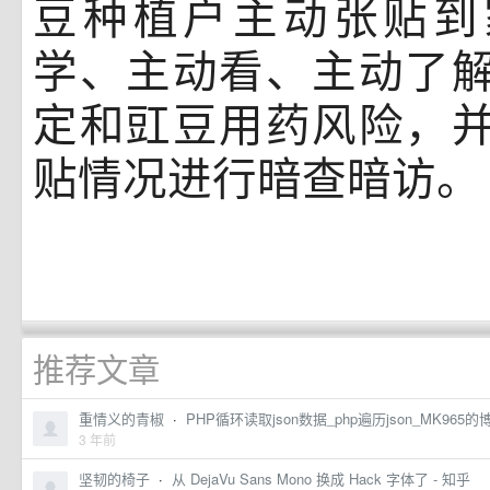
豆种植户主动张贴到
学、主动看、主动了
定和豇豆用药风险，
贴情况进行暗查暗访。
推荐文章
重情义的青椒
·
PHP循环读取json数据_php遍历json_MK965的
3 年前
坚韧的椅子
·
从 DejaVu Sans Mono 换成 Hack 字体了 - 知乎