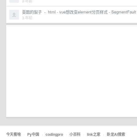
3 年前
耍酷的梨子
·
html - vue想改变element分页样式 - SegmentFaul
3 年前
今天看啥
·
Py中国
·
codingpro
·
小百科
·
link之家
·
卧龙AI搜索