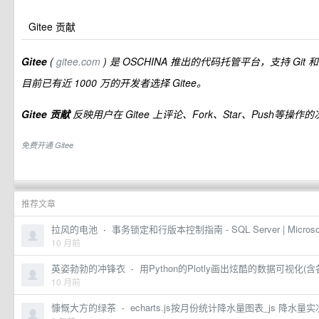
Gitee 贡献
Gitee
(
gitee.com
) 是 OSCHINA 推出的代码托管平台，支持 Gi
目前已有近 1000 万的开发者选择 Gitee。
Gitee 贡献
反映用户在 Gitee 上评论、Fork、Star、Push等操作
免费开通 Gitee
推荐文章
拉风的电池
·
事务锁定和行版本控制指南 - SQL Server | Microsoft
10 月前
英姿勃勃的冲锋衣
·
用Python的Plotly画出炫酷的数据可视化
10 月前
慷慨大方的绿茶
·
echarts.js按月份统计降水量图表_js 降水量实