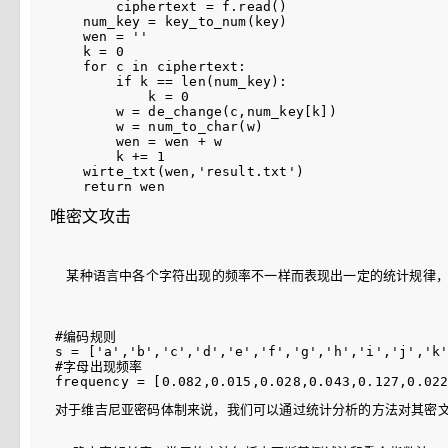
        ciphertext = f.read()

    num_key = key_to_num(key)

    wen = ''

    k = 0

    for c in ciphertext:

        if k == len(num_key):

            k = 0

        w = de_change(c,num_key[k])

        w = num_to_char(w)

        wen = wen + w

        k += 1

    wirte_txt(wen,'result.txt')

唯密文攻击
  某种语言中各个字符出现的频率不一样而表现出一定的统计规律
#编码规则

s = ['a','b','c','d','e','f','g','h','i','j','k'
#字母出现频率

对于维吉尼亚密码体制来说，我们可以通过统计分析的方法对其密