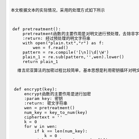
本文根据文本的实际情况，采用的处理方式如下所示
def pretreatment():

    pretreatment函数的主要作用是对明文进行预处理，去除非
    :return: 经过预处理的明文字符串

    with open("plain.txt","r") as f:

        wen = f.read()

    pattern = re.compile('[\n]|\d|\W')

    plain_1 = re.sub(pattern,'',wen).lower()

  维吉尼亚算法的加密过程比较简单，基本思想是利用密钥循环对明
def encrypt(key):

    encrypt函数的主要作用是进行加密

    :param key: 密钥

    :return: 密文字符串

    wen = pretreatment()

    num_key = key_to_num(key)

    ciphertext = ''

    k = 0

    for w in wen:

        if k == len(num_key):

            k = 0
