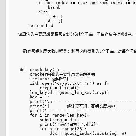
        if sum_index >= 0.06 and sum_index <= 0.
            break

        else:

            l += 1

            d = {}

该算法的主要思想是将密文划分为l个子串，子串存放在字典d中。分
  确定密钥长度大致过程是：利用之前得到的l个子串，对每个子串
def crack_key():

    cracker函数的主要作用是破解密钥

    :return: 返回密钥

    with open("crypt.txt","r") as f:

        crypt = f.read()

    len_key,d = guess_len_key(crypt)

    key = ''

    print("\n----------------------------------
    print("|       经计算可知，密钥长度为%s         |
    print("------------------------------------
    for i in range(len_key):

        substring = d[i]

        print("当前字串为：",d[i])

        for n in range(26):

            dex = quasi_index(substring, n)
