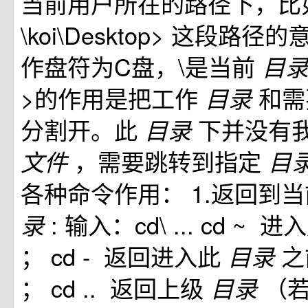
当前用户所在的路径下，比如：C
\koi\Desktop> 这段路
作盘符为C盘，\是当前
目
>的作用是把工作
和需
目录
分割开。此
下并没有
目录
，需要跳转到指定
文件
目
各种命令作用： 1.返回到
: 输入：cd\ ... cd ~
录
； cd - 返回进入此
之
目录
； cd .. 返回上级
（
目录