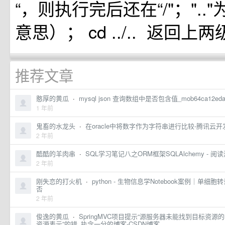
“，则执行完后还在“/"；"..
意思）； cd ../.. 返回上
推荐文章
憨厚的黄瓜
·
mysql json 查询数组中是否包含值_mob64ca12e
1 年前
鬼畜的水龙头
·
在oracle中将数字作为字符串进行比较-腾讯云
2 年前
酷酷的羊肉串
·
SQL学习笔记八之ORM框架SQLAlchemy - 
2 年前
刚失恋的打火机
·
python - 生物信息学Notebook案例｜单细胞转录组分
否
2 年前
俊逸的黄瓜
·
SpringMVC项目提示“源服务器未能找到目标资
资源表示”的错_执念一分的博客-CSDN博客