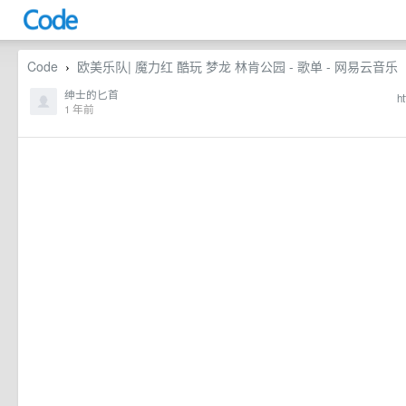
Code
欧美乐队| 魔力红 酷玩 梦龙 林肯公园 - 歌单 - 网易云音乐
›
绅士的匕首
h
1 年前