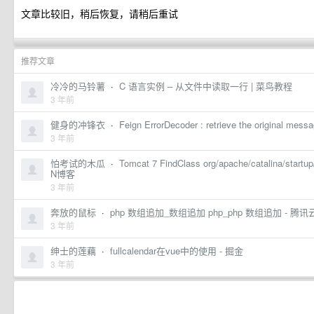
文章比较旧，稍后恢复，请稍后重试
推荐文章
冷冷的马铃薯
·
C 语言实例 – 从文件中读取一行 | 菜鸟教程
3 年前
健身的冲锋衣
·
Feign ErrorDecoder : retrieve the original mess
3 年前
怕考试的木瓜
·
Tomcat 7 FindClass org/apache/catalina/sta
N博客
3 年前
奔放的鼠标
·
php 数组追加_数组追加 php_php 数组追加 - 腾
3 年前
绅士的莲藕
·
fullcalendar在vue中的使用 - 掘金
3 年前