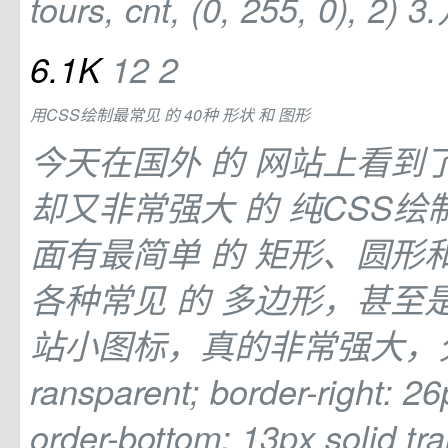
tours, cnt, (0, 255, 0), 2)
6.1K
12
2
用CSS绘制最常见
的
40种
形状
和
图形
今天在国外
的
网站上看到
却又非常强大
的
纯CSS绘
面有最简单
的
矩形、圆形
各种常见
的
多边形，甚至
站小图标，真的非常强大，分
ransparent; border-right: 26
order-bottom: 13px solid tr