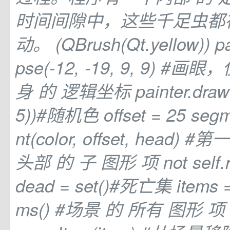
时间间隙中，这些千足虫都
动。 (QBrush(Qt.yellow)) pai
pse(-12, -19, 9, 9) #画
身
的
逻辑坐标 painter.drawEl
5))#随机色 offset = 25 seg
nt(color, offset, head
头部
的
子
图形
项 not self.
dead = set()#死亡集 items = 
ms() #场景
的
所有
图形
项 