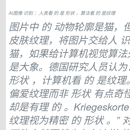
AI图像
识别
：人类看
的
是
形状
，算法看
的
是纹理
图片中
的
动物轮廓是猫，
皮肤纹理，将图片交给人
猫，如果给计算机视觉算法
是大象。德国研究人员认为
形状
，计算机看
的
是纹理。
偏爱纹理而非
形状
有点奇
却是有理
的
。Kriegesko
纹理视为精密
的
形状
。”