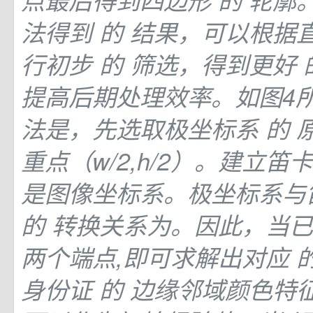
点最后得到四边形
的
轮廓。
法得到
的
结果，可以根据
行初步
的
筛选，得到更好
提高后期处理效率。如图4所
法是，先选取极坐标系
的
重点（w/2,h/2）。建立笛
是图像坐标系。极坐标系与
的
转换关系为。因此，当
两个端点,即可求解出对应
身份证
的
边缘邻域颜色特