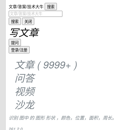
文章/答案/技术大牛
搜索
搜索
关闭
写文章
提问
登录/注册
文章
(
9999+
)
问答
视频
沙龙
识别
图中
的
图形
形状
，颜色，位置，面积，周长。
261
2
0