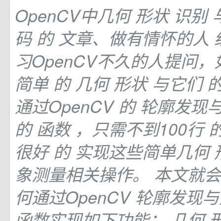
OpenCV中几何
形状
识别
码
的
文章、做有情怀的人 
习OpenCV不久的人提问
简单
的
几何
形状
与它们
通过OpenCV
的
轮廓发现
的
函数 ，只需不到100行
很好
的
实现这些简单几何
象测量相关操作。 本文就
何通过OpenCV 轮廓发现
函数实现如下功能： 几何