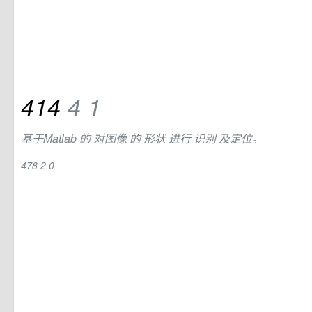
414
4
1
基于Matlab
的
对图像
的
形状
进行
识别
及定位。
478
2
0