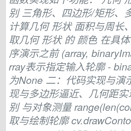
别
三角形、四边形/矩形、
计算几何
形状
面积与周长、
取几何
形状
的
颜色 在具
序演示之前 (array, binaryIma
rray表示指定输入轮廓 - bina
为None 二：代码实现与演
现与多边形逼近、几何距实
别
与对象测量 range(len(cont
取与绘制轮廓 cv.drawContours