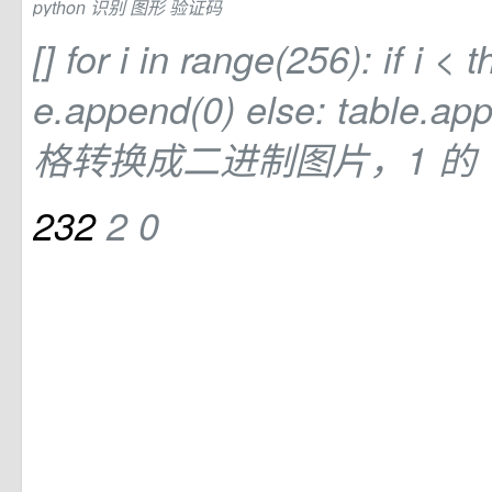
python
识别
图形
验证码
[] for i in range(256): if i < 
e.append(0) else: table.
格转换成二进制图片，1
的
232
2
0