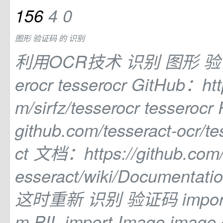
156
4
0
图形
验证码
的
识别
利用OCR技术
识别
图形
验
erocr tesserocr GitHub：htt
m/sirfz/tesserocr tesserocr
github.com/tesseract-ocr/te
ct 文档：https://github.com/t
esseract/wiki/Documentati
这时重新
识别
验证码 import 
m PIL import Image image