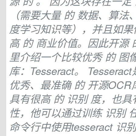
源
的
。 因为这块存在一定
（需要大量
的
数据、算法
度学习知识等），并且如果
高
的
商业价值。因此开源
里介绍一个比较优秀
的
图
库：Tesseract。 Tesser
优秀、最准确
的
开源OCR库。
具有很高
的
识别
度，也具
性，他可以通过训练
识别
命令行中使用tesseract
识