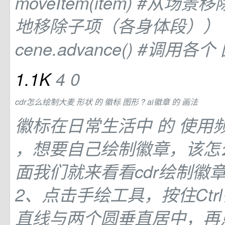
moveItem(item) #从
地移除子项（各身体段）） del i
cene.advance() #调用各个
1.1K
4
0
cdr怎么绘制大麦
形状
的
徽标
图形
? ai徽章
的
画法
徽标在日常生活中
的
使用
，想要自己绘制徽章，该怎
面我们就来看看cdr绘制徽
2、点击手绘工具，按住Ctr
直线与两个圆垂直居中，再