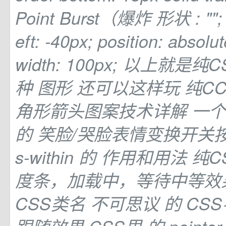
Point Burst（爆炸
形状
: ""
eft: -40px; position: absolut
width: 100px; 以上就是
种
图形
还可以这样玩 纯C
角形箭头图案技术详解 一个
的
笑脸/哭脸表情变换开关按钮 
s-within
的
作用和用法 纯C
度条，加载中，等待中等效
CSS类名 不可思议
的
CS