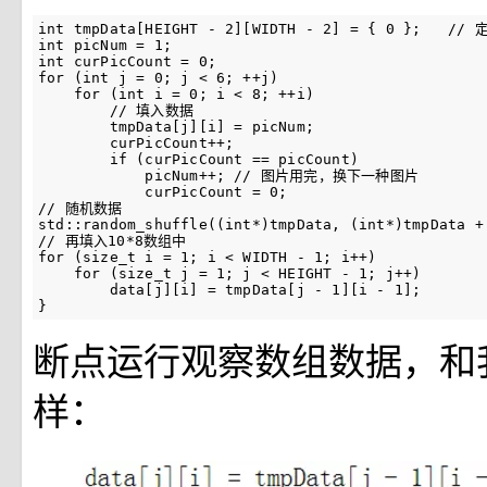
int tmpData[HEIGHT - 2][WIDTH - 2] = { 0 }; 
int picNum = 1;

int curPicCount = 0;

for (int j = 0; j < 6; ++j)

    for (int i = 0; i < 8; ++i)

        // 填入数据

        tmpData[j][i] = picNum;

        curPicCount++;

        if (curPicCount == picCount)

            picNum++; // 图片用完，换下一种图片

            curPicCount = 0;

// 随机数据

std::random_shuffle((int*)tmpData, (int*)tmpData + 
// 再填入10*8数组中

for (size_t i = 1; i < WIDTH - 1; i++)

    for (size_t j = 1; j < HEIGHT - 1; j++)

        data[j][i] = tmpData[j - 1][i - 1];

}
断点运行观察数组数据，和
样：