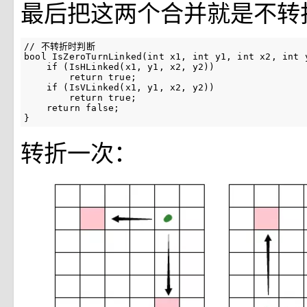
最后把这两个合并就是不转
// 不转折时判断

bool IsZeroTurnLinked(int x1, int y1, int x2, int y
    if (IsHLinked(x1, y1, x2, y2))

        return true;

    if (IsVLinked(x1, y1, x2, y2))

        return true;

    return false;

}
转折一次：