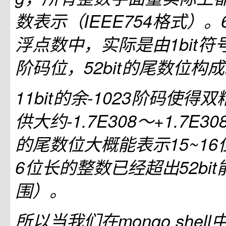
数表示（IEEE754格式）
浮点数中，实际是由1bit符号
阶码位，52bit的尾数位构
11bit的余-1023阶码使
供大约-1.7E308～+1.7E30
的尾数位大概能表示15~16
6位长的整数已经超出52bi
围）。
所以当我们在mongo shel