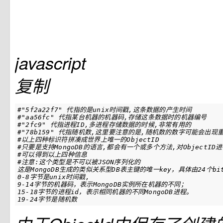
javascript
复制
#"5f2a22f7" 代指的是unix时间戳,这条数据的产生时间

#"aa56fc" 代指某台机器的机器码,存储这条数据时的机器编号

#"2fc9" 代指进程ID,多进程存储数据的时候,非常有用的

#"78b159" 代指随机数,这里要注意的是,随机数的数字可能会出现重
#以上四种标识符拼凑成世界上唯一的ObjectID

#只要是支持MongoDB的语言,都会有一个或多个方法,对ObjectID进
#可以得到以上四种信息

#注意:这个类型是不可以被JSON序列化的

这是MongoDB生成的类似关系型DB表主键的唯一key，具体由24个bit
0-8字节是unix时间戳,

9-14字节的机器码，表示MongoDB实例所在机器的不同；

15-18字节的进程id，表示相同机器的不同MongoDB进程。

19-24字节是随机数