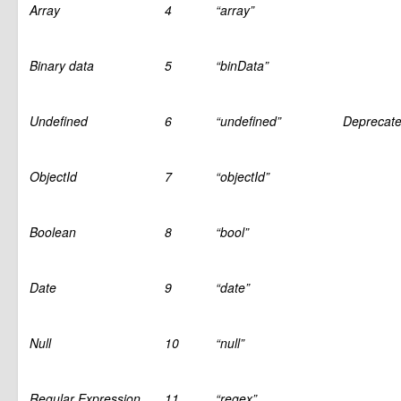
Array
4
“array”
Binary data
5
“binData”
Undefined
6
“undefined”
Deprecate
ObjectId
7
“objectId”
Boolean
8
“bool”
Date
9
“date”
Null
10
“null”
Regular Expression
11
“regex”