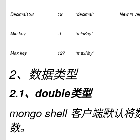
Decimal128
19
“decimal”
New in ver
Min key
-1
“minKey”
Max key
127
“maxKey”
2、数据类型
2.1、double类型
mongo shell 客户端默
数。