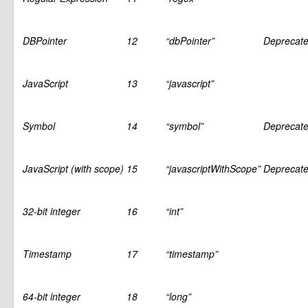
DBPointer
12
“dbPointer”
Deprecate
JavaScript
13
“javascript”
Symbol
14
“symbol”
Deprecate
JavaScript (with scope)
15
“javascriptWithScope”
Deprecate
32-bit integer
16
“int”
Timestamp
17
“timestamp”
64-bit integer
18
“long”