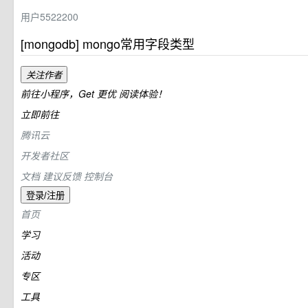
用户5522200
[mongodb] mongo常用字段类型
关注作者
前往小程序，Get
更优
阅读体验！
立即前往
腾讯云
开发者社区
文档
建议反馈
控制台
登录/注册
首页
学习
活动
专区
工具