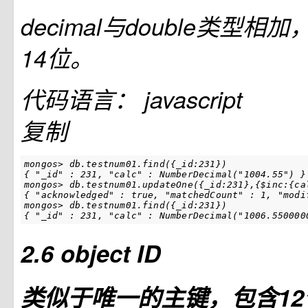
decimal与double类型
14位。
代码语言：
javascript
复制
mongos> db.testnum01.find({_id:231})

{ "_id" : 231, "calc" : NumberDecimal("1004.55") }

mongos> db.testnum01.updateOne({_id:231},{$inc:{cal
{ "acknowledged" : true, "matchedCount" : 1, "modif
mongos> db.testnum01.find({_id:231})

{ "_id" : 231, "calc" : NumberDecimal("1006.550000
2.6 object ID
类似于唯一的主键，包含1