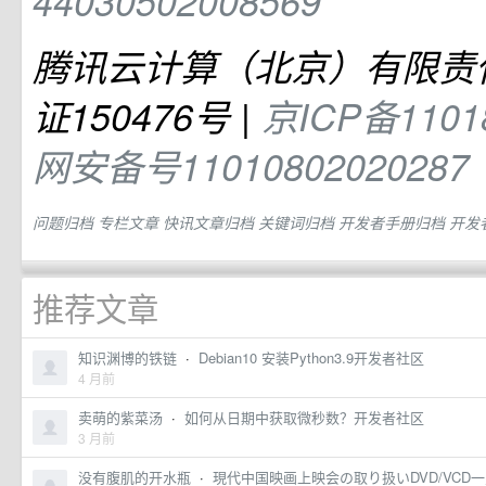
44030502008569
腾讯云计算（北京）有限责任
证150476号 |
京ICP备1101
网安备号11010802020287
问题归档
专栏文章
快讯文章归档
关键词归档
开发者手册归档
开发者
推荐文章
知识渊博的铁链
·
Debian10 安装Python3.9开发者社区
4 月前
卖萌的紫菜汤
·
如何从日期中获取微秒数？开发者社区
3 月前
没有腹肌的开水瓶
·
現代中国映画上映会の取り扱いDVD/VCD