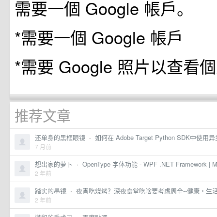
需要一個 Google 帳戶。
*需要一個 Google 帳戶
*需要 Google 照片以查
推荐文章
还单身的黑框眼镜
·
如何在 Adobe Target Python SDK中使用异步
7 月前
想出家的萝卜
·
OpenType 字体功能 - WPF .NET Framework | Mic
2 年前
踏实的墨镜
·
夜宵吃烧烤？深夜食堂吃啥要考虑周全--健康・生活
2 年前