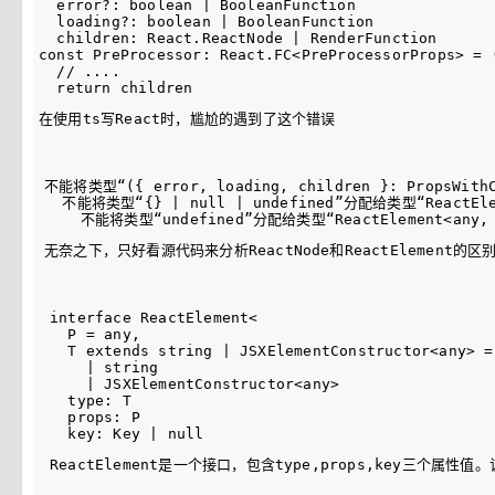
  error?: boolean | BooleanFunction

  loading?: boolean | BooleanFunction

  children: React.ReactNode | RenderFunction

const PreProcessor: React.FC<PreProcessorProps> = (
  // ....

在使用ts写React时，尴尬的遇到了这个错误
不能将类型“({ error, loading, children }: PropsWithC
  不能将类型“{} | null | undefined”分配给类型“ReactElem
无奈之下，只好看源代码来分析ReactNode和ReactElement的区
interface ReactElement<

  P = any,

  T extends string | JSXElementConstructor<any> =

    | string

    | JSXElementConstructor<any>

  type: T

  props: P

ReactElement
是一个接口，包含
type
,
props
,
key
三个属性值。