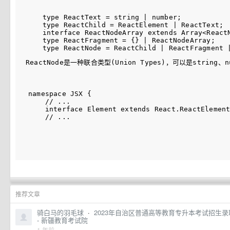
    type ReactText = string | number;

    type ReactChild = ReactElement | ReactText;

    interface ReactNodeArray extends Array<ReactN
    type ReactFragment = {} | ReactNodeArray;

ReactNode
是一种联合类型(Union Types)，可以是
string
、
n
namespace JSX {

    // ...

    interface Element extends React.ReactElement
推荐文章
骑白马的羽毛球
·
2023年自治区普通高等教育专升本考试招生录
- 新疆教育考试院
1 年前