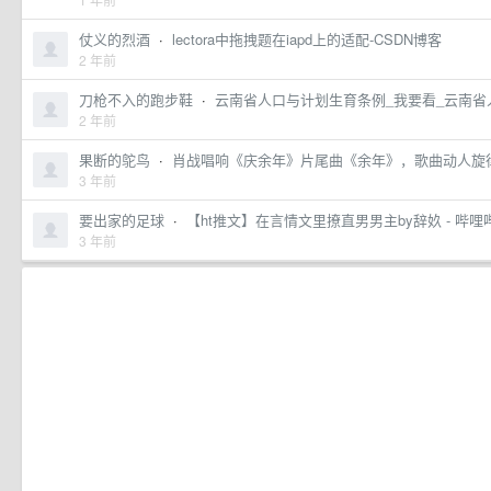
仗义的烈酒
·
lectora中拖拽题在iapd上的适配-CSDN博客
2 年前
刀枪不入的跑步鞋
·
云南省人口与计划生育条例_我要看_云南省
2 年前
果断的鸵鸟
·
肖战唱响《庆余年》片尾曲《余年》，歌曲动人旋
3 年前
要出家的足球
·
【ht推文】在言情文里撩直男男主by辞奺 - 哔哩
3 年前