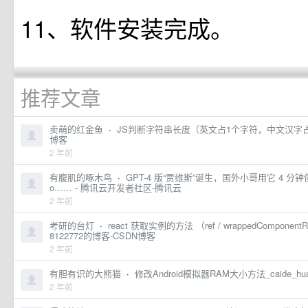
11、软件安装完成。
推荐文章
卖萌的红金鱼
·
JS判断字符串长度（英文占1个字符，中文汉字占2
博客
2 年前
有腹肌的啄木鸟
·
GPT-4 版“贾维斯”诞生，国外小哥用它 4 分钟创
o…… - 腾讯云开发者社区-腾讯云
2 年前
考研的台灯
·
react 获取实例的方法 （ref / wrappedComponentRef 
8122772的博客-CSDN博客
2 年前
有胆有识的大熊猫
·
修改Android模拟器RAM大小方法_caide_h
2 年前