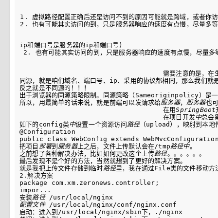
虚拟路径配置正确后还是访问不到的原因可能就是跨域，或者你访
也有可能其实访问的到，只是服务器响应的速度有点慢，尽量多
ip和端口号是服务器的ip和端口号)
 2. 也有可能其实访问的到，只是服务器响应的速度有点慢，尽量多
                                    需要注意的是，
同源，就是咱们域名、端口号、ip、采用的协议都相同，那么我们就是
反之就是不同源的！！！

出于浏览器的同源策略限制。同源策略（Sameoriginpolic
所以，用最简单的话来说，就是前端可以发请求给
服务器
，
服务器
也
                                    在用
SpringBoot
                                    在项目开发
中
总会
如下的config类
中
设置一个资源访问
路径
（upload），映射到本地件
@Configuration

public class WebConfig extends WebMvcConfiguration
把项目
部署
到
服务器
上之后，文件上传默认会在/tmp
路径
中
。

之前想了各种解决办法，比如如何更改这个上传
路径
。。。。。。

最后发现不是个好的方法，当然就想到了更好的解决方案。

就是我把上传文件存储到临时
路径
里，我在通过File类的文件移动
2.解决方案

package com.xm.zeronews.controller;

impor...

安装
路径
配置文件
 /usr/local/nginx/conf/nginx.conf

启动：进入到/usr/local/nginx/sbin下，./nginx
