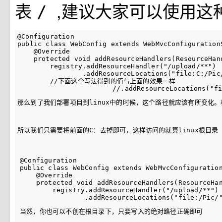
表
,建议大家可以使用这
/
@Configuration
public
class
WebConfig
extends
WebMvcConfiguration
@Override
protected
void
addResourceHandlers
(
ResourceHan
        registry
.
addResourceHandler
(
"/upload/**"
)
.
addResourceLocations
(
"file:C:/Pic
//下面这个写法得到的值与上面的效果一样
//.addResourceLocations("f
那么到了我们部署项目到linux中的时候，这个路径就应该有所变化。
所以我们只需要将前面的
C：
去掉即可，这样访问的就算linux根目录
@Configuration
public
class
WebConfig
extends
WebMvcConfiguratio
@Override
protected
void
addResourceHandlers
(
ResourceHa
        registry
.
addResourceHandler
(
"/upload/**"
)
.
addResourceLocations
(
"file:/Pic/
当然，你也可以不创在根目录下，只要写入的绝对路径正确即可