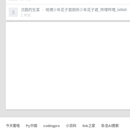
沉稳的生菜
·
地博少年花子君厕所少年花子君_哔哩哔哩_bilibili
2 年前
今天看啥
·
Py中国
·
codingpro
·
小百科
·
link之家
·
卧龙AI搜索