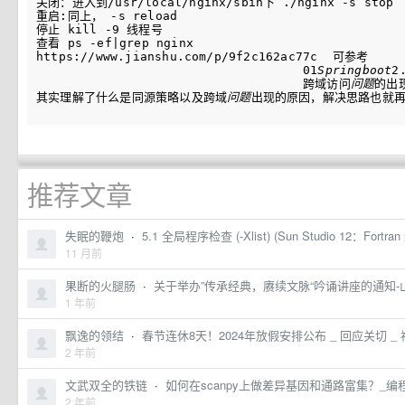
关闭：进入到/usr/local/nginx/sbin下 ./nginx -s stop  
重启:同上， -s reload

停止 kill -9 线程号

查看 ps -ef|grep nginx

https://www.jianshu.com/p/9f2c162ac77c  可参考

                                    01
Springboot
2
                                    跨域访问
问题
的出
其实理解了什么是同源策略以及跨域
问题
推荐文章
失眠的鞭炮
·
5.1 全局程序检查 (-Xlist) (Sun Studio 12：Fortr
11 月前
果断的火腿肠
·
关于举办”传承经典，赓续文脉“吟诵讲座的通知
1 年前
飘逸的领结
·
春节连休8天！2024年放假安排公布 _ 回应关切 
2 年前
文武双全的铁链
·
如何在scanpy上做差异基因和通路富集？_编程
2 年前