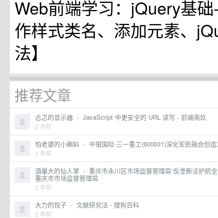
Web前端学习：jQuery基础--
作样式类名、添加元素、jQuer
法】
推荐文章
忐忑的显示器
·
JavaScript 中更安全的 URL 读写 - 前端南玖
2 月前
怕老婆的小蝌蚪
·
中银国际-三一重工(600031)深化军民融合创造发
1 年前
酒量大的仙人掌
·
重庆市永川区市场监督管理局“反垄断法护航全
重庆市市场监督管理局
2 年前
大力的饺子
·
文献研究法 - 搜狗百科
2 年前