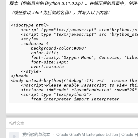
版本（例如目前的 Brython-3.11.0.zip）。在解压后的目录中，创建一
（或任意以 .html 为后缀的名称），并写入以下内容：
<!doctype html>

    <script type="text/javascript" src="brython.js"
    <script type="text/javascript" src="brython_std
    <style>

    .codearea {

        background-color:#000;

        color:#fff;

        font-family:'Oxygen Mono', Consolas, 'Libe
        font-size:14px;

        overflow:auto

    </style>

</head>

<body onload=brython({"debug":1}) ><!-- remove the 
    <noscript>Please enable Javascript to view this
    <textarea id="code" class="codearea" rows="20" 
    <script type="text/python3">

推荐文章
爱听歌的草稿本
·
Oracle GraalVM Enterprise Edition | Oracle