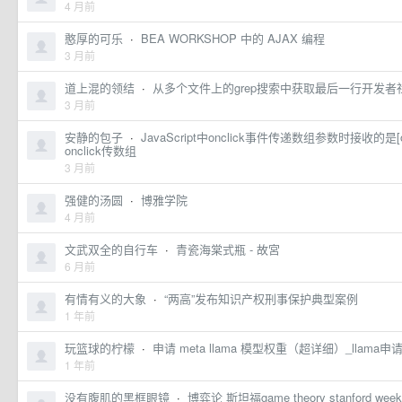
4 月前
憨厚的可乐
·
BEA WORKSHOP 中的 AJAX 编程
3 月前
道上混的领结
·
从多个文件上的grep搜索中获取最后一行开发者
3 月前
安静的包子
·
JavaScript中onclick事件传递数组参数时接收的是[
onclick传数组
3 月前
强健的汤圆
·
博雅学院
4 月前
文武双全的自行车
·
青瓷海棠式瓶 - 故宮
6 月前
有情有义的大象
·
“两高”发布知识产权刑事保护典型案例
1 年前
玩篮球的柠檬
·
申请 meta llama 模型权重（超详细）_llama申
1 年前
没有腹肌的黑框眼镜
·
博弈论 斯坦福game theory stanford wee