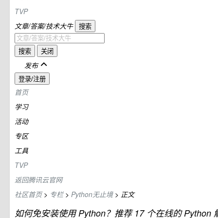
TVP
文章/答案/技术大牛
搜索
搜索
关闭
发布
登录/注册
首页
学习
活动
专区
工具
TVP
返回腾讯云官网
社区首页
>
专栏
>
Python无止境
>
正文
如何免安装使用 Python？推荐 17 个在线的 Python