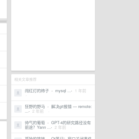
相关文章推荐
闯红灯的柿子
·
mysql ...
·
1 年前
·
狂野的野马
·
解决git报错 — remote:
...
·
2 年前
·
帅气的葡萄
·
GPT-4的研究路径没有
前途？Yann ...
·
2 年前
·
孤独的铁链
·
Qt笔记：窗口关闭事件