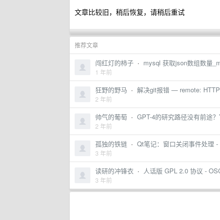
文章比较旧，稍后恢复，请稍后重试
推荐文章
闯红灯的柿子
·
mysql 获取json数组数量_
1 年前
狂野的野马
·
解决git报错 — remote: HTTP B
2 年前
帅气的葡萄
·
GPT-4的研究路径没有前途？
2 年前
孤独的铁链
·
Qt笔记：窗口关闭事件处理 -
3 年前
读研的冲锋衣
·
人话版 GPL 2.0 协议 - 
3 年前