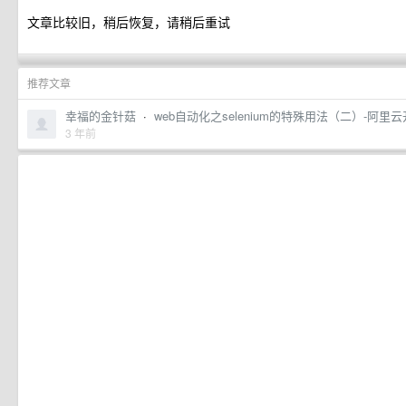
文章比较旧，稍后恢复，请稍后重试
推荐文章
幸福的金针菇
·
web自动化之selenium的特殊用法（二）-阿里
3 年前