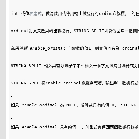
int
 或
位
表達式
，做為啟用或停用輸出數據行的
ordinal
旗標。 的值
ordinal
如果未啟用輸出數據行，
STRING_SPLIT
則會傳回單一數據
如果傳遞 enable_ordinal
 自變數的值
1
，則會傳回名為 
ordina
STRING_SPLIT
 輸入具有分隔子字串和輸入一個字元做為分隔符或分
STRING_SPLIT
視enable_ordinal
自變數而定
，輸出單一數據行或
如果 
enable_ordinal
 為 
NULL
、省略或具有的值 
0
， 
STRING_
如果 
enable_ordinal
 具有的值 
1
，則函式會傳回兩個數據行數據