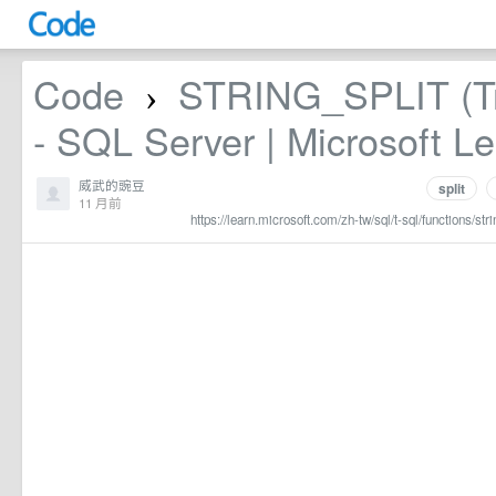
Code
STRING_SPLIT (T
›
- SQL Server | Microsoft L
威武的豌豆
split
11 月前
https://learn.microsoft.com/zh-tw/sql/t-sql/functions/st