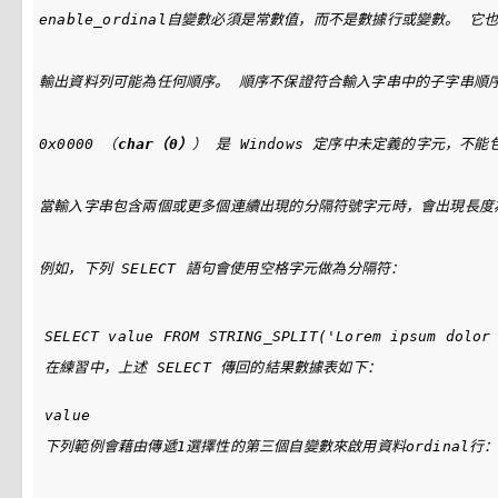
enable_ordinal自變數必須是常數值，而不是數據行或變數。 它
輸出資料列可能為任何順序。 
順序不
保證符合輸入字串中的子字串順序
0x0000
 （
char（0）
） 是 Windows 定序中未定義的字元，不能
當輸入字串包含兩個或更多個連續出現的分隔符號字元時，會出現長度
例如，下列 
SELECT
 語句會使用空格字元做為分隔符：
在練習中，上述 
SELECT
 傳回的結果數據表如下：
下列範例會藉由傳遞
1
選擇性的第三個自變數來啟用資料
ordinal
行