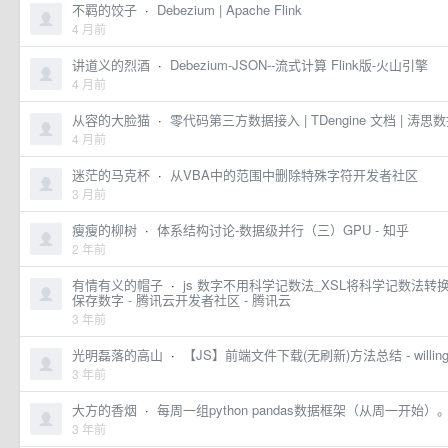
不羁的饺子
·
Debezium | Apache Flink
4 月前
讲道义的烈酒
·
Debezium-JSON--流式计算 Flink版-火山引擎
4 月前
从容的大脸猫
·
零代码第三方数据接入 | TDengine 文档 | 涛思
4 月前
迷茫的马克杯
·
从VBA中的范围中删除特殊字符开发者社区
3 月前
瘦瘦的柳树
·
体系结构讨论-数据级并行（三）GPU - 知乎
2 年前
有情有义的帽子
·
js 数字不用科学记数法_XSL将科学记数法转换为
保存数字 - 腾讯云开发者社区 - 腾讯云
3 年前
光明磊落的高山
·
【JS】前端文件下载(无刷新)方法总结 - willingt
3 年前
大方的香烟
·
每周一组python pandas数据框架（从周一开始）
3 年前