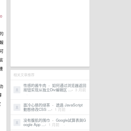
，
o
的
報
可
言
連
相关文章推荐
性感的酱牛肉
·
如何通过浏览器返回
，功
按钮实现从独立Div编辑区 ...
·
3 月前
算
·
定
面冷心慈的绿茶
·
透過 JavaScript
動態修改CSS ...
·
1 月前
·
没有腹肌的围巾
·
Google試算表與G
oogle App ...
·
1 月前
·