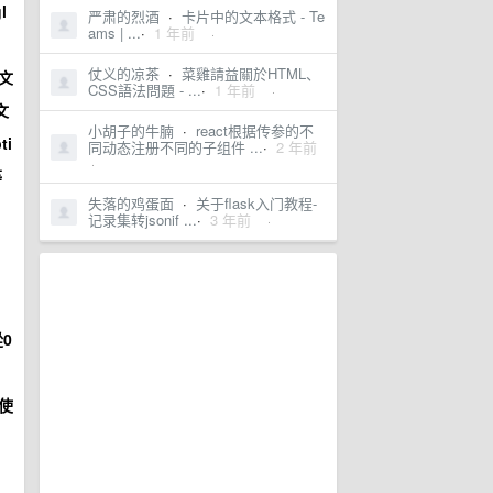
l
严肃的烈酒
·
卡片中的文本格式 - Te
ams | ...
·
1 年前
·
仗义的凉茶
·
菜雞請益關於HTML、
文
CSS語法問題 - ...
·
1 年前
·
文
小胡子的牛腩
·
react根据传参的不
ti
同动态注册不同的子组件 ...
·
2 年前
·
等
失落的鸡蛋面
·
关于flask入门教程-
记录集转jsonif ...
·
3 年前
·
0
對使