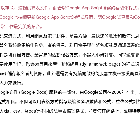
存取、編輯試算表文件，配合以Google App Script撰寫的客製化程式
也持續更新Google App Script的程式界面，讓Google試算表和Go
算與日常工作最完美的結合。
訊交流方式，利用網頁及電子郵件，是最方便、最快速的收集和散佈訊息
報名系統收集稿件及參加者的資訊、利用電子郵件將各項訊息通知傳達給
程是現在最方便、最常見的活動報名方式，不論大小研討會、同學聚會都
P、Python等用來產生動態網頁 (dynamic web page) 的程式語
abase) 儲存報名者的資訊，此外還需要有持續開啟的伺服器主機來接受網頁
人力來進行。
務是Google文件 (Google Docs) 服務的一部份，由Google公司在2006年推出
試算表程式相似。不但可以用表格方式儲存及編輯各項數值和公式，並依公式計
xls、csv、及ods等不同的試算表檔案格式，並發佈在網路上、或與特