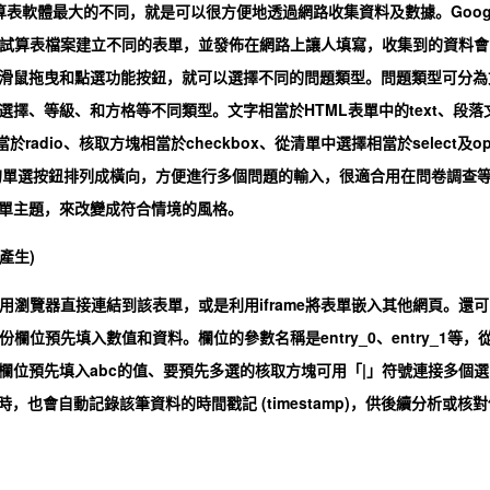
試算表軟體最大的不同，就是可以很方便地透過網路收集資料及數據。Goog
每一個試算表檔案建立不同的表單，並發佈在網路上讓人填寫，收集到的資料會
滑鼠拖曳和點選功能按鈕，就可以選擇不同的問題類型。問題類型可分為
擇、等級、和方格等不同類型。文字相當於HTML表單中的text、段落
於radio、核取方塊相當於checkbox、從清單中選擇相當於select及op
的單選按鈕排列成橫向，方便進行多個問題的輸入，很適合用在問卷調查
單主題，來改變成符合情境的風格。
務產生)
以用瀏覽器直接連結到該表單，或是利用iframe將表單嵌入其他網頁。還可
位預先填入數值和資料。欄位的參數名稱是entry_0、entry_1等，從
第一個欄位預先填入abc的值、要預先多選的核取方塊可用「|」符號連接多個選
送出時，也會自動記錄該筆資料的時間戳記 (timestamp)，供後續分析或核