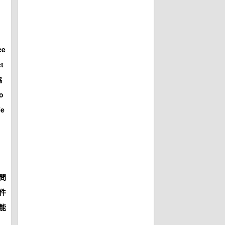
ce
t
協
o
e
問
件
能