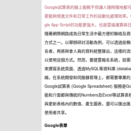
Google試算表的線上服務不但讓人隨時隨地都可以
更能夠增進文件和日常工作的自動化處理效率。Google
gle App Script的功能更強大，也是雲端運
隨著網際網路成為日常生活中最方便的聯絡及資
方式之一。以舉辦研討活動為例，可以透過投稿
名者，再將與會人員的資料統整匯出，這樣的流
以使用這個方式。然而，要建置報名系統，就需要使用PH
來撰寫系統頁面、透過MySQL等資料庫 (dat
線。在系統開發和伺服器管理上，都需要專業的
Google試算表 (Google Spreadsheet) 服
能和介面都與傳統的Numbers及Excel等
與更新表格內的數值、產生圖表，還可以匯出匯入
使用者共享。
Google表單