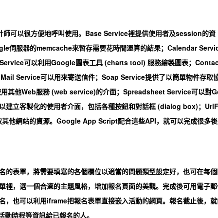
式設計師可以很方便地呼叫使用。Base Service裡提供使用者及session的資
gle伺服器的memcache來暫存需要花時間運算的結果；Calendar Servi
vice可以利用Google圖表工具 (charts tool) 服務繪製圖表；Contac
Mail Service可以用來寄送信件；Soap Service提供了以簡單物件存取
col) 使用其他Web服務 (web service)的介面；Spreadsheet Service可以對G
可以建立客製化的使用者介面，包括各種按鈕和對話框 (dialog box)；UrlF
其他網站的資源。Google App Script配合這些API，就可以完成很多後
名的表單，將需要填寫的各個欄位以適當的問題類型設定好，也可在每個
單裡，選一個合適的主題風格，增加報名頁面的美觀。完成後可用電子郵
，也可以利用iframe把報名表單直接嵌入活動的網頁。報名截止後，就
vice寄送活動時程等資訊給已報名的人。