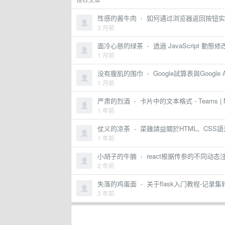
性感的酱牛肉
·
如何通过浏览器返回按钮实
3 月前
面冷心慈的绿茶
·
透過 JavaScript 動
1 月前
没有腹肌的围巾
·
Google試算表與Google 
1 月前
严肃的烈酒
·
卡片中的文本格式 - Teams | Mic
1 年前
仗义的凉茶
·
菜雞請益關於HTML、CSS語法
1 年前
小胡子的牛腩
·
react根据传参的不同动态
2 年前
失落的鸡蛋面
·
关于flask入门教程-记录集转js
3 年前