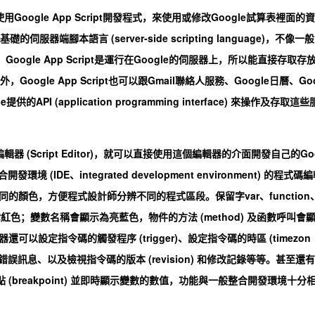
oogle App Script開發程式，來使用或修改Google試算表裡面的資
為基礎的伺服器端腳本語言 (server-side scripting language)，不像一般
ript，Google App Script是運行在Google的伺服器上，所以能直接存取存
Google App Script也可以跟Gmail聯絡人服務、Google日曆、Go
供的API (application programming interface) 來操作及存取這些
器 (Script Editor)，就可以直接使用這個編輯器的介面開發自己的Go
環境 (IDE、integrated development environment) 的程式碼
顏色，方便程式設計師分辨不同的程式區段。保留字var、function
紫紅色；變數名稱會顯示為亮藍色，物件的方法 (method) 及函數呼叫會
設定指令碼的觸發程序 (trigger)、設定指令碼的時區 (timezon
訊息、以及檢視指令碼的版本 (revision) 和修改記錄等等。甚至還有
點 (breakpoint) 並即時顯示變數的數值，功能與一般整合開發環境十分