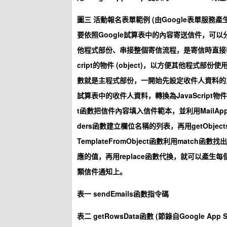
圖三 活動報名表單範例 (由Google表單服務產生
要依照Google試算表中的內容寄送信件，可
他程式部份、串接整個寄信流程，是寄信時直接叫
cript的物件 (object)，以方便其他程式
數就是主程式部份，一開始先設定收件人資料的工
試算表中的收件人資料，轉換為JavaScript物件；
t函數把信件內容填入信件範本，並利用MailApp.se
ders函數建立欄位名稱的列表，再用getObje
TemplateFromObject函數利用mat
應的值，再用replace函數代換，就可以產
類信件通知上。
表一 sendEmails函數指令碼
表二 getRowsData函數 (節錄自Google App Scr