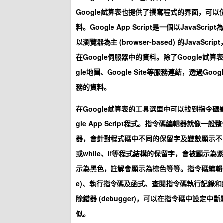
Google試算表也提供了撰寫程式的界面，可以使用G
料。Google App Script是一個以JavaScript
以瀏覽器為主 (browser-based) 的JavaSc
在Google伺服器中的資料。除了Google試算表外，
gle地圖、Google Site等服務連結，透過Google提
務的資料。
在Google試算表的工具選單中可以找到指令碼編輯
gle App Script程式。指令碼編輯器就像一般整合開發
器，會針對程式碼中不同的保留字及變數顯示不同的
或while、if等程式結構的保留字，會被顯示為
示為黑色，註解會顯示為棕色等等。指令碼編輯器還可以
e)、執行指令碼及函式、查閱指令碼執行記錄和錯誤
除錯器 (debugger)，可以在指令碼中設定中斷
似。