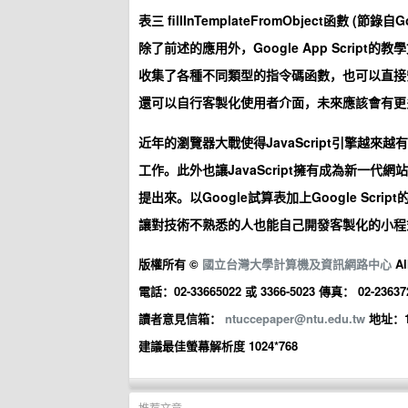
表三 fillInTemplateFromObject函數 (節錄自Goo
除了前述的應用外，Google App Scri
收集了各種不同類型的指令碼函數，也可以直接安裝使
還可以自行客製化使用者介面，未來應該會有更
近年的瀏覽器大戰使得JavaScript引擎越
工作。此外也讓JavaScript擁有成為新一代
提出來。以Google試算表加上Google Scr
讓對技術不熟悉的人也能自己開發客製化的小程
版權所有 ©
國立台灣大學計算機及資訊網路中心
Al
電話：02-33665022 或 3366-5023 傳真： 02-23637
讀者意見信箱：
ntuccepaper@ntu.edu.tw
地址：
建議最佳螢幕解析度 1024*768
推荐文章