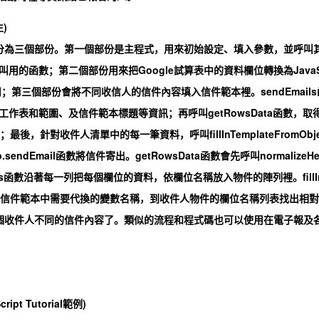
)
以分為三個部份。第一個部份是主程式，用來初始設定、填入參數，並呼叫
用的函數；第二個部份用來把Google試算表中的資料欄位轉換為Java
部份使用；第三個部份會將不同收信人的信件內容填入信件範本裡。sendEmails
作表和範圍、及信件範本標題等資訊；再呼叫getRowsData函數，取
最後，針對收件人清單中的每一筆資料，呼叫fillInTemplateFromObj
ndEmail函數將信件寄出。getRowsData函數會先呼叫normalizeHe
cts函數沿著每一列把每個欄位的資料，依欄位名稱放入物件的陣列裡。fillI
ch函數找出信件範本中需要代換的變數名稱，到收件人物件的欄位名稱列表找出相對
生每個收件人不同的信件內容了。類似的流程和程式碼也可以使用在電子報及
ipt Tutorial範例)