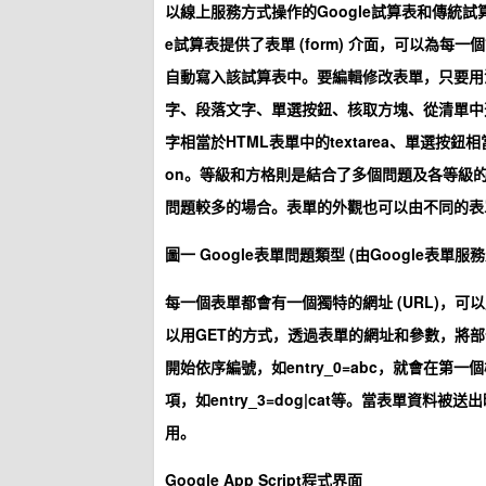
以線上服務方式操作的Google試算表和傳統
e試算表提供了表單 (form) 介面，可以為
自動寫入該試算表中。要編輯修改表單，只要用
字、段落文字、單選按鈕、核取方塊、從清單中選
字相當於HTML表單中的textarea、單選按鈕相當
on。等級和方格則是結合了多個問題及各等級
問題較多的場合。表單的外觀也可以由不同的表
圖一 Google表單問題類型 (由Google表單服
每一個表單都會有一個獨特的網址 (URL)，可
以用GET的方式，透過表單的網址和參數，將部份欄
開始依序編號，如entry_0=abc，就會在
項，如entry_3=dog|cat等。當表單資料被
用。
Google App Script程式界面