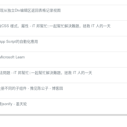
现从独立Div编辑区返回表格记录视图
態修改CSS 樣式、屬性 - iT 邦幫忙::一起幫忙解決難題，拯救 IT 人的一天
App Script的自動化應用
rosoft Learn
問題 - iT 邦幫忙::一起幫忙解決難題，拯救 IT 人的一天
注册不同的子组件 - 豫见陈公子 - 博客园
onify - 墨天轮