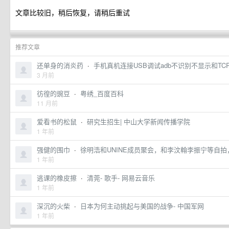
文章比较旧，稍后恢复，请稍后重试
推荐文章
还单身的消炎药
·
手机真机连接USB调试adb不识别不显示和TCPIP
3 月前
彷徨的豌豆
·
粤绣_百度百科
11 月前
爱看书的松鼠
·
研究生招生| 中山大学新闻传播学院
1 年前
强健的围巾
·
徐明浩和UNINE成员聚会，和李汶翰李振宁等自拍，
1 年前
逃课的橡皮擦
·
清莞- 歌手- 网易云音乐
1 年前
深沉的火柴
·
日本为何主动挑起与美国的战争- 中国军网
1 年前