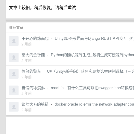
文章比较旧，稍后恢复，请稍后重试
推荐文章
不开心的烤面包
·
Unity3D图形界面与Django REST API
2 月前
高大的金针菇
·
Python的随机矩阵生成_随机生成可逆矩阵pytho
2 年前
愤怒的警车
·
C#（unity/新手向）队列实现复选框限制选择（三选二
2 年前
自信的冰淇淋
·
react.js - 有什么工具可以把swagger.json转换成代
2 年前
谈吐大方的铁链
·
docker oracle io error the network adapter c
2 年前