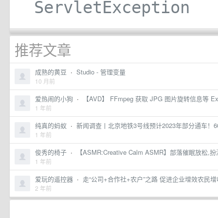
ServletException
推荐文章
成熟的黄豆
·
Studio - 管理变量
10 月前
爱热闹的小狗
·
【AVD】 FFmpeg 获取 JPG 图片旋转信息等 Exif 
1 年前
纯真的蚂蚁
·
新闻调查丨北京地铁3号线预计2023年部分通车！60年
1 年前
俊秀的椅子
·
【ASMR:Creative Calm ASMR】部落催眠放松,扮演
1 年前
爱玩的遥控器
·
走“公司+合作社+农户”之路 促进企业增效农
2 年前