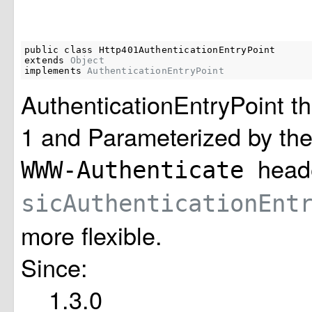
public class 
Http401AuthenticationEntryPoint
extends 
Object
implements 
AuthenticationEntryPoint
AuthenticationEntryPoint t
1 and Parameterized by the
head
WWW-Authenticate
sicAuthenticationEnt
more flexible.
Since:
1.3.0