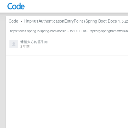
Code
Http401AuthenticationEntryPoint (Spring Boot Docs 1.5
›
https://docs.spring.io/spring-boot/docs/1.5.22.RELEASE/api/org/springframework/b
慷慨大方的酱牛肉
3 年前