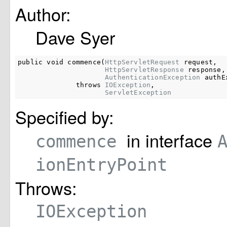
Author:
Dave Syer
public void commence(
HttpServletRequest
 request,

HttpServletResponse
 response,

AuthenticationException
 authE
              throws 
IOException
,

ServletException
Specified by:
in interface
commence
ionEntryPoint
Throws:
IOException