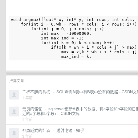
void
argmax
(
float
*
x
,
int
*
y
,
int
rows
,
int
cols
,
for
(
int
i
=
0
,
wh
=
rows
*
cols
;
i
<
rows
;
i
++
)
for
(
int
j
=
0
;
j
<
cols
;
j
++
)
int
max
=
-
10000000
;
int
max_ind
=
-
1
;
for
(
int
k
=
0
;
k
<
chan
;
k
++
)
if
(
x
[
k
*
wh
+
i
*
cols
+
j
]
>
max
)
max
=
x
[
k
*
wh
+
i
*
cols
+
j
]
max_ind
=
k
;
推荐文章
千杯不醉的香槟
·
SQL查询A表中有B表中没有的数据 - CSDN文
1 年前
善良的骆驼
·
sqlserver更新A表中的数据，将a字段和b字段
近的a字段和b字段> - CSDN文库
1 年前
神勇威武的红酒
·
透射电镜 - 知乎
3 年前