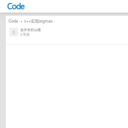
Code
c++实现argmax -
›
会开车的山楂
3 年前