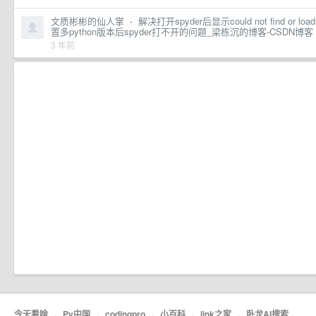
文质彬彬的仙人掌
·
解决打开spyder后显示could not find or load th
置多python版本后spyder打不开的问题_梁栋沉的博客-CSDN博客
3 年前
今天看啥
·
Py中国
·
codingpro
·
小百科
·
link之家
·
卧龙AI搜索