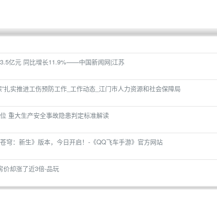
5亿元 同比增长11.9%――中国新闻网|江苏
保”扎实推进工伤预防工作_工作动态_江门市人力资源和社会保障局
位 重大生产安全事故隐患判定标准解读
苍穹：新生》版本，今日开启！-《QQ飞车手游》官方网站
房价却涨了近3倍-品玩