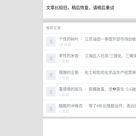
文章比较旧，稍后恢复，请稍后重试
推荐文章
个性的树叶
·
江苏油田一季度外部市场创收3.
12 月前
率性的米饭
·
江海区人社局“三强化、三确
1 年前
儒雅的企鹅
·
化工和危险化学品生产经营单
1 年前
重感情的斑马
·
新蝶破茧，涅�重生《斗破
1 年前
酷酷的冲锋衣
·
等了6年长隆都没开，清远
1 年前