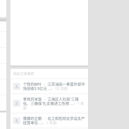
相关文章推荐
个性的树叶
·
江苏油田一季度外部市
场创收3.5亿元 ...
·
12 月前
·
率性的米饭
·
江海区人社局“三强
化、三确保”扎实推进工伤预 ...
·
1 年
前
·
儒雅的企鹅
·
化工和危险化学品生产
经营单位 ...
·
1 年前
·