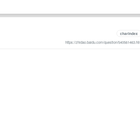
charindex
https://zhidao.baidu.com/question/540561463.ht