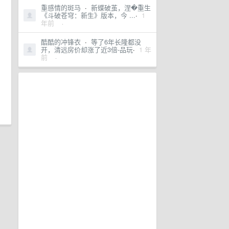
重感情的斑马
·
新蝶破茧，涅�重生
《斗破苍穹：新生》版本，今 ...
·
1
年前
·
酷酷的冲锋衣
·
等了6年长隆都没
开，清远房价却涨了近3倍-品玩
·
1 年
前
·