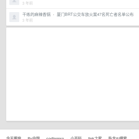
3 年前
干练的麻辣香锅
·
厦门BRT公交车放火案47名死亡者名单公布
3 年前
今天看啥
·
Py中国
·
codingpro
·
小百科
·
link之家
·
卧龙AI搜索