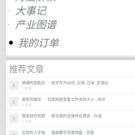
大事记
产业图谱
我的订单
推荐文章
销魂的钥匙扣
·
枕字作为动词_古镇_日本_史湘云
1 年前
睿智的楼房
·
百度网盘查看文件夹的大小 - 知乎
2 年前
想发财的荒野
·
再见我的灵魂伴侣票房 - 抖音
2 年前
近视的人字拖
·
插画教学百度网盘 - 百度