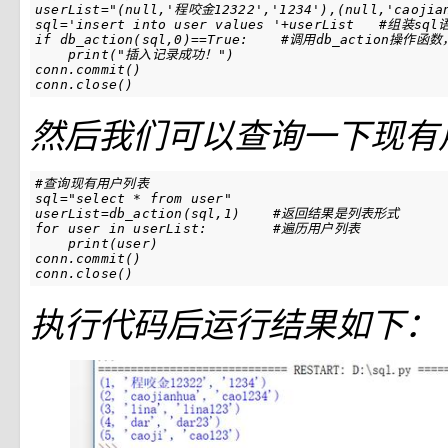
userList
=
"(null,'程咬金12322','1234'),(null,'caojian
sql
=
'insert into user values '
+
userList
#组装sql
if
db_action
(
sql
,
0
)
==
True
:
#调用db_action操作
print
(
"插入记录成功！"
)
conn
.
commit
()
conn
.
close
()
然后我们可以查询一下现有
#查询现有用户列表
sql
=
"select * from user"
userList
=
db_action
(
sql
,
1
)
#返回结果是列表形式
for
user
in
userList
:
#遍历用户列表
print
(
user
)
conn
.
commit
()
conn
.
close
()
执行代码后运行结果如下：