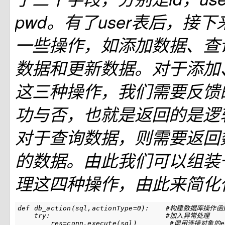
pwd。有了user表后，接
一些操作，如添加数据、查
数据和更新数据。对于添加
这三种操作，我们需要反馈
功与否，也就是返回的是逻
对于查询数据，则需要返回
的数据。由此我们可以组装
理这四种操作，由此来简化
def
db_action
(
sql
,
actionType
=
0
):
#构建数据库操作函数
try
:
#加入异常处理
res
=
conn
.
execute
(
sql
)
#调用连接对象的e