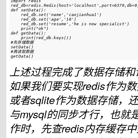
import
redis
red_db
=
redis
.
Redis
(
host
=
'localhost'
,
port
=
6379
,
db
=
0
def
setData
():
red_db
.
set
(
'name'
,
'caojianhua1'
)
red_db
.
set
(
'age'
,
'18'
)
red_db
.
set
(
'resume'
,
'he is now specialist'
)
print
(
"ok"
)
def
getData
():
print
(
red_db
.
keys
())
#先存储数据
setData
()
#再读取数据
getData
()
上述过程完成了数据存储和
如果我们要实现redis作为数
或者sqlite作为数据存储，还
与mysql的同步才行，也
作时，先查redis内存缓存