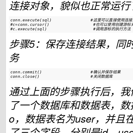
连接对象，貌似也正常运行
conn
.
execute
(
sql
)
#这里可以直接使用连接
#c=conn.cursor()                  #也可以使用创建
#c.execute(sql)                   #调用游标的执行方法
步骤5：保存连接结果，同
务
conn
.
commit
()
#确认并保存结果
conn
.
close
()
#关闭数据库
通过上面的步骤执行后，我
了一个数据库和数据表，数据
o，数据表名为user，并且在
了三个字段，分别是id，user