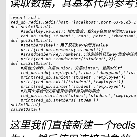
读取数据，其基本代码参考
import redis

red_db=redis.Redis(host='localhost',port=6379,db=1)
def setSetData():

    #sadd(key,values)：增加集合，给key名集合中添加valu
    red_db.sadd('student','cao','peter','zhangsan',
def getSetData():

    #smembers(key)：用于获取key中所有value

    print(red_db.smembers('student'))

    #srandmember(key,numbers):设定随机获取key集合中任
    print(red_db.srandmember('student',2))

def calSetData():

    #集合的操作：并集sunion、交集sinter、差集sdiff

    red_db.sadd('employee','lina','zhangsan','lisi1
    print(red_db.sunion('student','employee'))

    print(red_db.sdiff('student','employee'))

    print(red_db.sinter('student','employee'))

    #对两个集合的交集运算结果保存为新的集合

    red_db.sinterstore('stuem','student','employee'
    print(red_db.smembers('stuem'))

setSetData()

calSetData()
这里我们直接新建一个redi