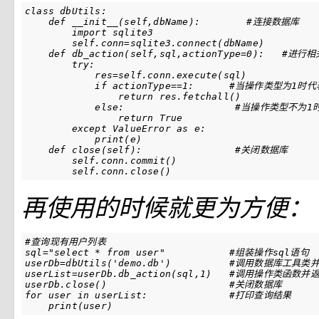
class
dbUtils
:
def
__init__
(
self
,
dbName
):
#连接数据库
import
sqlite3
self
.
conn
=
sqlite3
.
connect
(
dbName
)
def
db_action
(
self
,
sql
,
actionType
=
0
):
#进行相
try
:
res
=
self
.
conn
.
execute
(
sql
)
if
actionType
==
1
:
#当操作类型为1时代
return
res
.
fetchall
()
else
:
#当操作类型不为1
return
True
except
ValueError
as
e
:
print
(
e
)
def
close
(
self
):
#关闭数据库
self
.
conn
.
commit
()
self
.
conn
.
close
()
再使用的时候就更为方便：
#查询现有用户列表
sql
=
"select * from user"
#组装操作sql语句
userDb
=
dbUtils
(
'demo.db'
)
#调用数据库工具类
userList
=
userDb
.
db_action
(
sql
,
1
)
#调用操作类函数并
userDb
.
close
()
#关闭数据库
for
user
in
userList
:
#打印查询结果
print
(
user
)