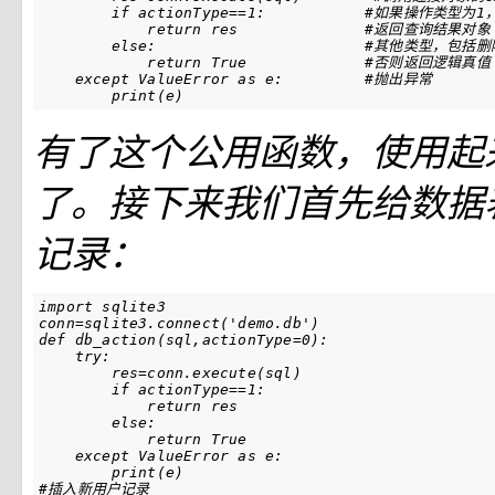
if
actionType
==
1
:
#如果操作类型为1
return
res
#返回查询结果对象
else
:
#其他类型，包括删
return
True
#否则返回逻辑真值
except
ValueError
as
e
:
#抛出异常
print
(
e
)
有了这个公用函数，使用起
了。接下来我们首先给数据
记录：
import
sqlite3
conn
=
sqlite3
.
connect
(
'demo.db'
)
def
db_action
(
sql
,
actionType
=
0
):
try
:
res
=
conn
.
execute
(
sql
)
if
actionType
==
1
:
return
res
else
:
return
True
except
ValueError
as
e
:
print
(
e
)
#插入新用户记录