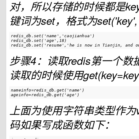
对，所以存储的时候都是key-
键词为set，格式为set('key','v
redis_db
.
set
(
'name'
,
'caojianhua'
)
redis_db
.
set
(
'age'
,
18
)
redis_db
.
set
(
'resume'
,
'he is now in Tianjin, and o
步骤4：读取redis第一个
读取的时候使用get(key=ke
nameinfo=redis_db.get('name')

ageinfo=redis_db.get('age')
上面为使用字符串类型作为va
码如果写成函数如下：