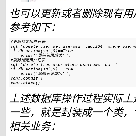
也可以更新或者删除现有用
参考如下：
#更新指定用户记录
sql
=
"update user set userpwd='cao1234' where usern
if
db_action
(
sql
,
0
)
==
True
:
print
(
"更新记录成功！"
)
#删除指定用户记录
sql
=
"delete from user where username='dar'"
if
db_action
(
sql
,
0
)
==
True
:
print
(
"删除记录成功！"
)
conn
.
commit
()
conn
.
close
()
上述数据库操作过程实际上
一些，就是封装成一个类，
相关业务：