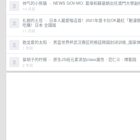
帅气的小熊猫
·
NEWS GOV-MO: 葛偉和蘇基朗出任澳門大學副
10 月前
礼貌的土豆
·
日本人最愛唱這首！2021年度卡拉OK最紅「動漫歌曲」
吃購！日本 全國版
11 月前
跑龙套的太阳
·
男篮世界杯武汉赛区阿根廷韩国封闭训练_国家
1 年前
留胡子的柠檬
·
原生JS给元素添加class属性 - 范仁义 - 博客园
2 年前