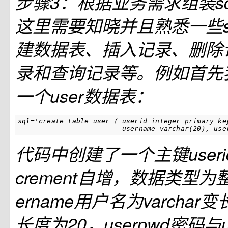
步骤3：根据业务需求组装s
这里需要知晓并且熟悉一些s
建数据表、插入记录、删除
录和查询记录等。例如首先
一个user数据表：
sql
=
'create table user ( userid integer primary ke
                         username varchar(20), use
代码中创建了一个主键userid
crement自增，数据类型为整型
ername用户名为varcha
长度为20，userpwd密码与u