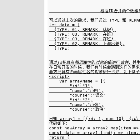
                    根据ID合并两个数组需求：
可以通过上次的需求，我们通过 TYPE 和 REMA
let data = [

  {TYPE: 01, REMARK: 休假},

  {TYPE: 03, REMARK: 在班},

  {TYPE: 03, REMARK: 在班},

  {TYPE: 02, REMARK: 上海出差},

  {TYPE:
通过
js
把具有
相同
属性的
对象
的值进行
合并
，并
在日常开发的时候，我们有时候会遇到这样的需求，
要求把具有
相同
属性名的
对象
进行
合并
，如下例子
<script>

    var arrayName = [{

        "
id
":"1",

        "name":"小明",

        "course":"语文"

        "
id
":"2",

        "name":"小张",

        "course":"政治"

已知 array1 = [{
id
: 1, num:10}, {
id
:
代码如下：

const newArray = array2.map(item => 
const data = array1.find(i => item.
return {
