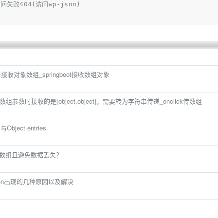
I访问失败404(访问wp-json)
ta表单接收对象数组_springboot接收数组对象
件传递数组参数时接收的是[object,object]，需要转为字符串传递_onclick传数组
Object.entries
对象数组且避免数据丢失？
Exception出现的几种原因以及解决