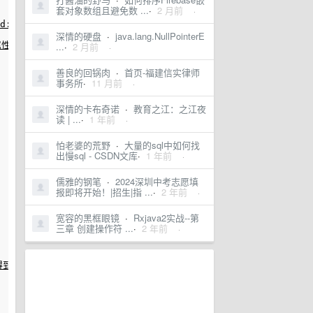
套对象数组且避免数 ...
·
2 月前
·
n'},{id:2,name:'kebi'}]let arr1=[{id:1,position:'ce
深情的硬盘
·
java.lang.NullPointerE
属性进行串联成
...
一个
·
2 月前
新的 key，如果这个 key 
相同
，即
两个
条件同时满足。
·
善良的回锅肉
·
首页-福建信实律师
事务所
·
11 月前
·
深情的卡布奇诺
·
教育之江：之江夜
读 | ...
·
1 年前
·
怕老婆的荒野
·
大量的sql中如何找
出慢sql - CSDN文库
·
1 年前
·
儒雅的钢笔
·
2024深圳中考志愿填
报即将开始！|招生|指 ...
·
2 年前
·
宽容的黑框眼镜
·
Rxjava2实战--第
三章 创建操作符 ...
·
2 年前
·
newArray =[{
id
: 2, num: 20}, {
id
: 3}]
