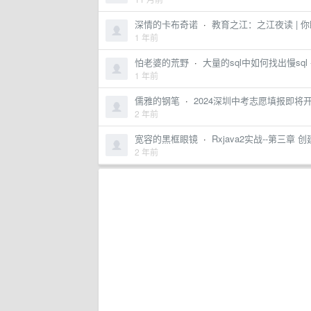
深情的卡布奇诺
·
教育之江：之江夜读 | 
1 年前
怕老婆的荒野
·
大量的sql中如何找出慢sql 
1 年前
儒雅的钢笔
·
2024深圳中考志愿填报即将开
2 年前
宽容的黑框眼镜
·
Rxjava2实战--第三章 
2 年前