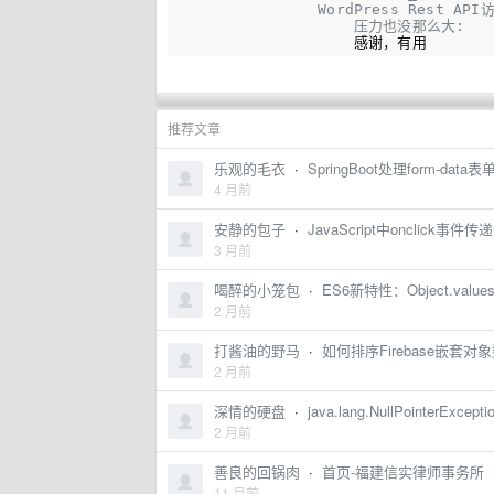
WordPress Rest AP
压力也没那么大: 
感谢，有用
推荐文章
乐观的毛衣
·
SpringBoot处理form-da
4 月前
安静的包子
·
JavaScript中onclick事
3 月前
喝醉的小笼包
·
ES6新特性：Object.values与
2 月前
打酱油的野马
·
如何排序Firebase嵌套
2 月前
深情的硬盘
·
java.lang.NullPointer
2 月前
善良的回锅肉
·
首页-福建信实律师事务所
11 月前