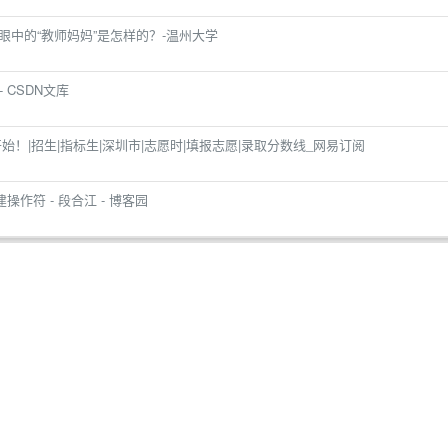
你眼中的“教师妈妈”是怎样的？-温州大学
- CSDN文库
始！|招生|指标生|深圳市|志愿时|填报志愿|录取分数线_网易订阅
创建操作符 - 段合江 - 博客园