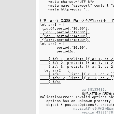
    <meta charset="UTF-8">

    <meta name="viewport" content="
    <meta http-equiv="...
注意：arr1 是基础 把arr2
合并
到arr1中 ，
let arr1 = [

 {
id
:64,period:"10:00"},

 {
id
:65,period:"12:00"},

 {
id
:66,period:"14:00"},

 {
id
:67,period:"18:00"},

let arr2 = [

        period:'10:00',

        period
Id
.
    { 
id
: 1, prelist: [{ a: 1, b: 2 
    { 
id
: 2, prelist: [{ a: 1, b: 2 
    { 
id
: 3, prelist: [{ a: 1, b: 2 
  let arr2 = [

    { 
id
s: 1, list: [{ c: 1, d: 2 }]
    { 
id
s: 2, list: [{ c: 1, d: 2 }]
    { 
id
s:
qq_38135482: 
我也这样配置的报错了 Mod
ValidationError: Invalid options ob
 - options has an unknown property '
   object { postcssOptions?, execut
navicat连接远程数据库m
weixin_43831478